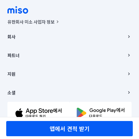
유한회사 미소 사업자 정보
사업자등록번호 : 291-87-00271 | 인허가번호 : 2016-3220163-14-5-
00019 |
회사
통신판매신고번호 : 2024-서울종로-1400(공정거래위원회 정보) |
대표이사 : CHING VICTOR COLUMBIA RHEE
회사소개
주소 | 본사: 서울특별시 종로구 율곡로 6(중학동, 트윈트리빌딩) B동 5층
채용
파트너
컨택센터 : 서울특별시 종로구 수송동 율곡로 24, 7층, 8층 미소
블로그
유한회사 미소는 통신판매중개자이며, 통신판매의 당사자가 아닙니다.
파트너 지원
상품, 상품정보, 거래에 관한 의무와 책임은 거래당사자에게 있습니다.
이사
지원
언론 보도 관련 문의:
contact@getmiso.com
이사 청소/입주 청소
대표번호: 1577-8808
고객센터
© 유한회사 미소. Miso, Inc. All Rights Reserved.
이용약관
소셜
개인정보처리방침
파트너 위치정보 이용약관
링크드인
문의하기
유튜브
앱에서 견적 받기