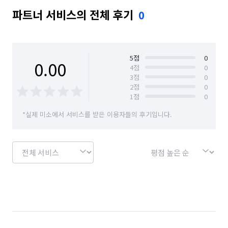
파트너 서비스의 전체 후기
0
5
점
0
0.00
4
점
0
3
점
0
2
점
0
1
점
0
*실제 미소에서 서비스를 받은 이용자들의 후기입니다.