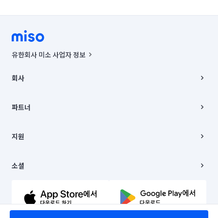
유한회사 미소 사업자 정보
사업자등록번호 : 291-87-00271 | 인허가번호 : 2016-3220163-14-5-
00019 |
회사
통신판매신고번호 : 2024-서울종로-1400(공정거래위원회 정보) |
대표이사 : CHING VICTOR COLUMBIA RHEE
회사소개
주소 | 본사: 서울특별시 종로구 율곡로 6(중학동, 트윈트리빌딩) B동 5층
채용
파트너
컨택센터 : 서울특별시 종로구 수송동 율곡로 24, 7층, 8층 미소
블로그
유한회사 미소는 통신판매중개자이며, 통신판매의 당사자가 아닙니다.
파트너 지원
상품, 상품정보, 거래에 관한 의무와 책임은 거래당사자에게 있습니다.
이사
지원
언론 보도 관련 문의:
contact@getmiso.com
이사 청소/입주 청소
대표번호: 1577-8808
고객센터
© 유한회사 미소. Miso, Inc. All Rights Reserved.
이용약관
소셜
개인정보처리방침
파트너 위치정보 이용약관
링크드인
문의하기
유튜브