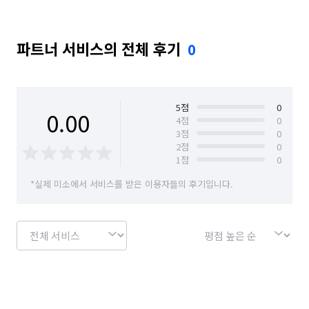
파트너 서비스의 전체 후기
0
5
점
0
0.00
4
점
0
3
점
0
2
점
0
1
점
0
*실제 미소에서 서비스를 받은 이용자들의 후기입니다.