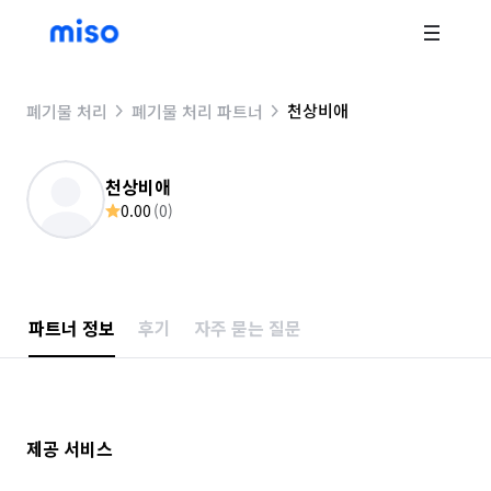
천상비애
폐기물 처리
폐기물 처리 파트너
천상비애
0.00
(
0
)
파트너 정보
후기
자주 묻는 질문
제공 서비스