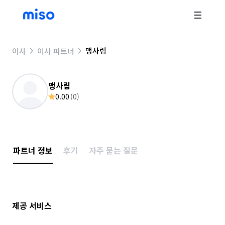
맹사림
이사
이사 파트너
맹사림
0.00
(
0
)
파트너 정보
후기
자주 묻는 질문
제공 서비스