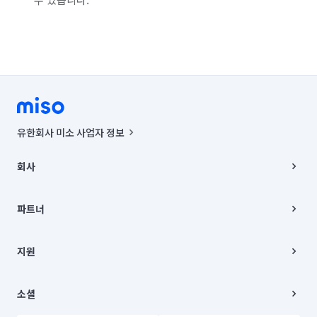
유한회사 미소 사업자 정보
사업자등록번호 : 291-87-00271 | 인허가번호 : 2016-3220163-14-5-
00019 |
회사
통신판매신고번호 : 2024-서울종로-1400(공정거래위원회 정보) |
대표이사 : CHING VICTOR COLUMBIA RHEE
회사소개
주소 | 본사: 서울특별시 종로구 율곡로 6(중학동, 트윈트리빌딩) B동 5층
채용
파트너
컨택센터 : 서울특별시 종로구 수송동 율곡로 24, 7층, 8층 미소
블로그
유한회사 미소는 통신판매중개자이며, 통신판매의 당사자가 아닙니다.
파트너 지원
상품, 상품정보, 거래에 관한 의무와 책임은 거래당사자에게 있습니다.
이사
지원
언론 보도 관련 문의:
contact@getmiso.com
이사 청소/입주 청소
대표번호: 1577-8808
고객센터
© 유한회사 미소. Miso, Inc. All Rights Reserved.
이용약관
소셜
개인정보처리방침