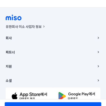
유한회사 미소 사업자 정보
사업자등록번호 : 291-87-00271 | 인허가번호 : 2016-3220163-14-5-
00019 |
회사
통신판매신고번호 : 2024-서울종로-1400(공정거래위원회 정보) |
대표이사 : CHING VICTOR COLUMBIA RHEE
회사소개
주소 | 본사: 서울특별시 종로구 율곡로 6(중학동, 트윈트리빌딩) B동 5층
채용
파트너
컨택센터 : 서울특별시 종로구 수송동 율곡로 24, 7층, 8층 미소
블로그
유한회사 미소는 통신판매중개자이며, 통신판매의 당사자가 아닙니다.
파트너 지원
상품, 상품정보, 거래에 관한 의무와 책임은 거래당사자에게 있습니다.
이사
지원
언론 보도 관련 문의:
contact@getmiso.com
이사 청소/입주 청소
대표번호: 1577-8808
고객센터
© 유한회사 미소. Miso, Inc. All Rights Reserved.
이용약관
소셜
개인정보처리방침
파트너 위치정보 이용약관
링크드인
문의하기
유튜브