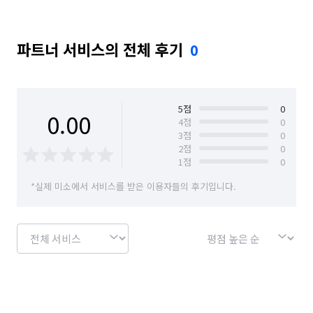
파트너 서비스의 전체 후기
0
5
점
0
0.00
4
점
0
3
점
0
2
점
0
1
점
0
*실제 미소에서 서비스를 받은 이용자들의 후기입니다.