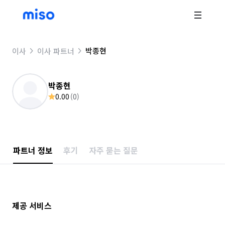
박종현
이사
이사 파트너
박종현
0.00
(
0
)
파트너 정보
후기
자주 묻는 질문
제공 서비스