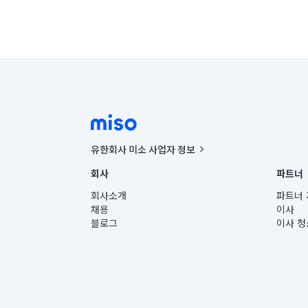
유한회사 미소 사업자 정보
사업자등록번호 : 291-87-00271 | 인허가번호 : 2016-32201
회사
파트너
통신판매신고번호 : 2024-서울종로-1400(공정거래위원회 정
대표이사 : CHING VICTOR COLUMBIA RHEE
회사소개
파트너 
주소 | 본사: 서울특별시 종로구 율곡로 6(중학동, 트윈트리
채용
이사
컨택센터 : 서울특별시 종로구 수송동 율곡로 24, 7층, 8층
블로그
이사 청
유한회사 미소는 통신판매중개자이며, 통신판매의 당사자가
상품, 상품정보, 거래에 관한 의무와 책임은 거래당사자에
언론 보도 관련 문의:
contact@getmiso.com
대표번호: 1577-8808
© 유한회사 미소. Miso, Inc. All Rights Reserved.