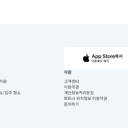
63-14-5-00019 |
지원
보) |
지원
고객센터
빌딩) B동 5층
이용약관
 미소
소/입주 청소
개인정보처리방침
 아닙니다.
파트너 위치정보 이용약관
게 있습니다.
문의하기