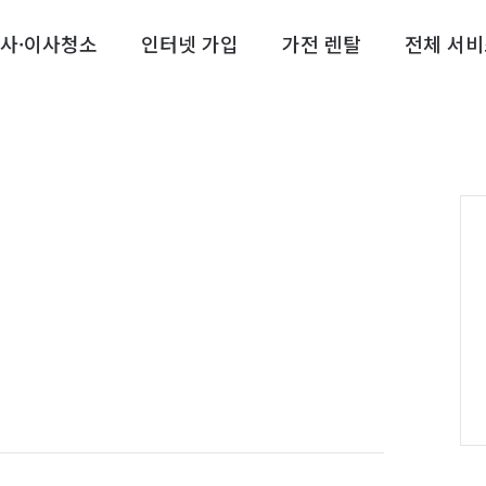
사·이사청소
인터넷 가입
가전 렌탈
전체 서비