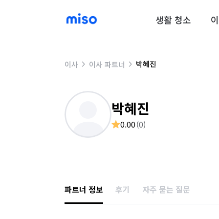
생활 청소
이
박혜진
이사
이사 파트너
박혜진
0.00
(
0
)
파트너 정보
후기
자주 묻는 질문