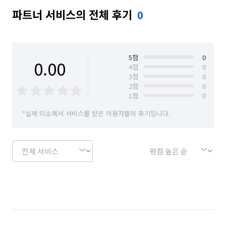
파트너 서비스의 전체 후기
0
5
점
0
0.00
4
점
0
3
점
0
2
점
0
1
점
0
*실제 미소에서 서비스를 받은 이용자들의 후기입니다.