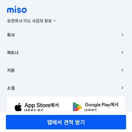
유한회사 미소 사업자 정보
사업자등록번호 : 291-87-00271 | 인허가번호 : 2016-3220163-14-5-
00019 |
회사
통신판매신고번호 : 2024-서울종로-1400(공정거래위원회 정보) |
대표이사 : CHING VICTOR COLUMBIA RHEE
회사소개
주소 | 본사: 서울특별시 종로구 율곡로 6(중학동, 트윈트리빌딩) B동 5층
채용
파트너
컨택센터 : 서울특별시 종로구 수송동 율곡로 24, 7층, 8층 미소
블로그
유한회사 미소는 통신판매중개자이며, 통신판매의 당사자가 아닙니다.
파트너 지원
상품, 상품정보, 거래에 관한 의무와 책임은 거래당사자에게 있습니다.
이사
지원
언론 보도 관련 문의:
contact@getmiso.com
이사 청소/입주 청소
대표번호: 1577-8808
고객센터
© 유한회사 미소. Miso, Inc. All Rights Reserved.
이용약관
소셜
개인정보처리방침
파트너 위치정보 이용약관
링크드인
문의하기
유튜브
앱에서 견적 받기