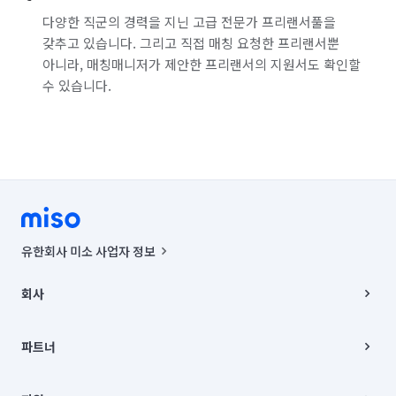
다양한 직군의 경력을 지닌 고급 전문가 프리랜서풀을
갖추고 있습니다. 그리고 직접 매칭 요청한 프리랜서뿐
아니라, 매칭매니저가 제안한 프리랜서의 지원서도 확인할
수 있습니다.
유한회사 미소 사업자 정보
사업자등록번호 : 291-87-00271 | 인허가번호 : 2016-3220163-14-5-
00019 |
회사
통신판매신고번호 : 2024-서울종로-1400(공정거래위원회 정보) |
대표이사 : CHING VICTOR COLUMBIA RHEE
회사소개
주소 | 본사: 서울특별시 종로구 율곡로 6(중학동, 트윈트리빌딩) B동 5층
채용
파트너
컨택센터 : 서울특별시 종로구 수송동 율곡로 24, 7층, 8층 미소
블로그
유한회사 미소는 통신판매중개자이며, 통신판매의 당사자가 아닙니다.
파트너 지원
상품, 상품정보, 거래에 관한 의무와 책임은 거래당사자에게 있습니다.