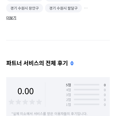
경기 수원시 장안구
경기 수원시 팔달구
더보기
경기 안양시 동안구
경기 안양시 만안구
경기 용인시 기흥구
경기 용인시 수지구
경기 화성시
서울 강남구
서울 강서구
서울 관악구
서울 구로구
서울 금천구
파트너 서비스의 전체 후기
0
서울 동대문구
서울 마포구
서울 서대문구
서울 서초구
서울 송파구
서울 영등포구
서울 용산구
서울 종로구
인천 계양구
5
점
0
0.00
4
점
0
3
점
0
인천 부평구
인천 연수구
경기 화성시 동탄구
2
점
0
1
점
0
경기 화성시 효행구
경기 화성시 만세구
*실제 미소에서 서비스를 받은 이용자들의 후기입니다.