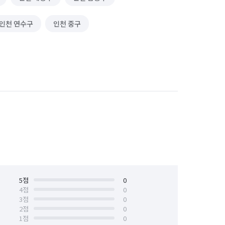
인천 연수구
인천 중구
5
점
0
4
점
0
3
점
0
2
점
0
1
점
0