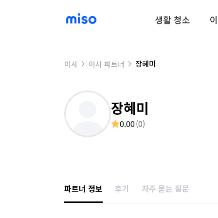
생활 청소
이
장혜미
이사
이사 파트너
장혜미
0.00
(
0
)
파트너 정보
후기
자주 묻는 질문