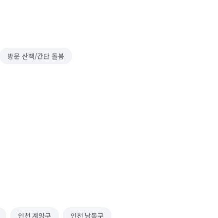
방문 산책/간단 돌봄
인천 계양구
인천 남동구