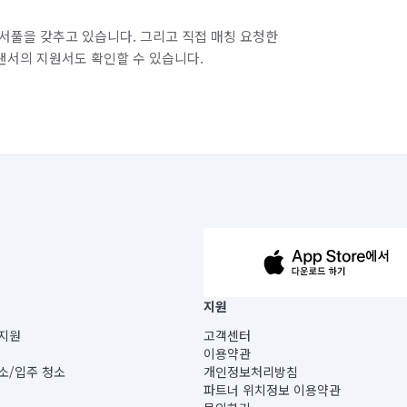
서풀을 갖추고 있습니다. 그리고 직접 매칭 요청한
랜서의 지원서도 확인할 수 있습니다.
63-14-5-00019 |
지원
보) |
지원
고객센터
빌딩) B동 5층
이용약관
 미소
소/입주 청소
개인정보처리방침
 아닙니다.
파트너 위치정보 이용약관
게 있습니다.