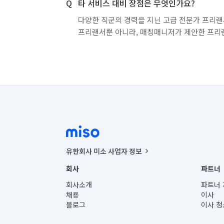
타 서비스 대비 장점은 무엇인가요?
다양한 직군의 경력을 지닌 고급 전문가 프리랜
프리랜서뿐 아니라, 매칭매니저가 제안한 프리
유한회사 미소 사업자 정보
사업자등록번호 : 291-87-00271 | 인허가번호 : 2016-32201
회사
파트너
통신판매신고번호 : 2024-서울종로-1400(공정거래위원회 정
대표이사 : CHING VICTOR COLUMBIA RHEE
회사소개
파트너 
주소 | 본사: 서울특별시 종로구 율곡로 6(중학동, 트윈트리
채용
이사
컨택센터 : 서울특별시 종로구 수송동 율곡로 24, 7층, 8층
블로그
이사 청
유한회사 미소는 통신판매중개자이며, 통신판매의 당사자가
상품, 상품정보, 거래에 관한 의무와 책임은 거래당사자에