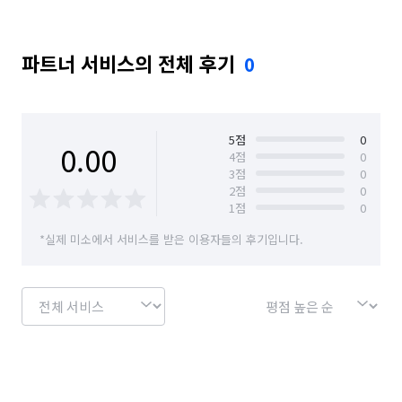
파트너 서비스의 전체 후기
0
5
점
0
0.00
4
점
0
3
점
0
2
점
0
1
점
0
*실제 미소에서 서비스를 받은 이용자들의 후기입니다.