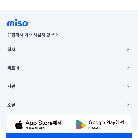
유한회사 미소 사업자 정보
사업자등록번호 : 291-87-00271 | 인허가번호 : 2016-3220163-14-5-
00019 |
회사
통신판매신고번호 : 2024-서울종로-1400(공정거래위원회 정보) |
대표이사 : CHING VICTOR COLUMBIA RHEE
회사소개
주소 | 본사: 서울특별시 종로구 율곡로 6(중학동, 트윈트리빌딩) B동 5층
채용
파트너
컨택센터 : 서울특별시 종로구 수송동 율곡로 24, 7층, 8층 미소
블로그
유한회사 미소는 통신판매중개자이며, 통신판매의 당사자가 아닙니다.
파트너 지원
상품, 상품정보, 거래에 관한 의무와 책임은 거래당사자에게 있습니다.
이사
지원
언론 보도 관련 문의:
contact@getmiso.com
이사 청소/입주 청소
대표번호: 1577-8808
고객센터
© 유한회사 미소. Miso, Inc. All Rights Reserved.
이용약관
소셜
개인정보처리방침
파트너 위치정보 이용약관
링크드인
문의하기
유튜브