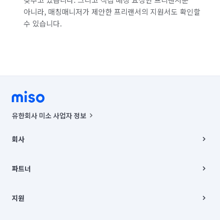
서울 은평구
서울 종로구
서울 중구
아니라, 매칭매니저가 제안한 프리랜서의 지원서도 확인할
수 있습니다.
서울 중랑구
인천 강화군
인천 계양구
인천 남구
인천 남동구
인천 동구
인천 부평구
인천 서구
인천 연수구
인천 옹진군
인천 중구
전남 강진군
전남 고흥군
전남 곡성군
전남 광양시
유한회사 미소 사업자 정보
전남 구례군
전남 나주시
전남 담양군
사업자등록번호 : 291-87-00271 | 인허가번호 : 2016-3220163-14-5-
00019 |
회사
통신판매신고번호 : 2024-서울종로-1400(공정거래위원회 정보) |
전남 목포시
전남 무안군
전남 보성군
대표이사 : CHING VICTOR COLUMBIA RHEE
회사소개
주소 | 본사: 서울특별시 종로구 율곡로 6(중학동, 트윈트리빌딩) B동 5층
채용
파트너
전남 순천시
전남 신안군
전남 여수시
컨택센터 : 서울특별시 종로구 수송동 율곡로 24, 7층, 8층 미소
블로그
유한회사 미소는 통신판매중개자이며, 통신판매의 당사자가 아닙니다.
파트너 지원
전남 영광군
전남 영암군
전남 완도군
상품, 상품정보, 거래에 관한 의무와 책임은 거래당사자에게 있습니다.
이사
지원
언론 보도 관련 문의:
contact@getmiso.com
이사 청소/입주 청소
전남 장성군
전남 장흥군
전남 진도군
대표번호: 1577-8808
고객센터