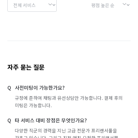
경기 용인시 처인구
경기 의왕시
경기 의정부시
경기 이천시
경기 파주시
경기 평택시
경기 포천시
경기 하남시
경기 화성시
서울 강남구
서울 강동구
서울 강북구
서울 강서구
서울 관악구
서울 광진구
자주 묻는 질문
서울 구로구
서울 금천구
서울 노원구
사전미팅이 가능한가요?
서울 도봉구
서울 동대문구
서울 동작구
규정에 준하여 채팅과 유선상담만 가능합니다. 결제 후의
서울 마포구
서울 서대문구
서울 서초구
미팅은 가능합니다.
서울 성동구
서울 성북구
서울 송파구
타 서비스 대비 장점은 무엇인가요?
서울 양천구
서울 영등포구
서울 용산구
다양한 직군의 경력을 지닌 고급 전문가 프리랜서풀을
갖추고 있습니다. 그리고 직접 매칭 요청한 프리랜서뿐