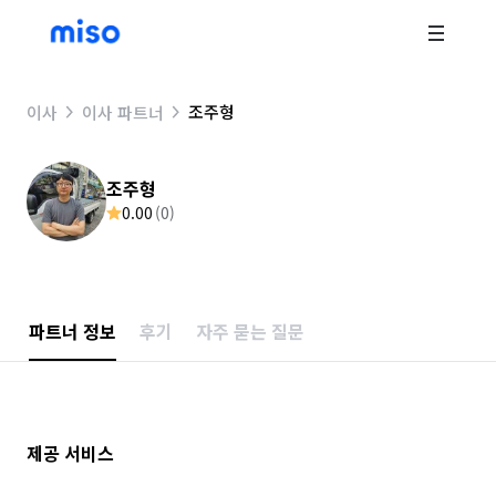
조주형
이사
이사 파트너
조주형
0.00
(
0
)
파트너 정보
후기
자주 묻는 질문
제공 서비스