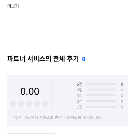
더보기
경기 광주시
경기 구리시
경기 군포시
경기 김포시
경기 남양주시
경기 동두천시
경기 성남시 분당구
경기 성남시 수정구
경기 성남시 중원구
경기 수원시 권선구
파트너 서비스의 전체 후기
0
경기 수원시 영통구
경기 수원시 장안구
경기 수원시 팔달구
경기 시흥시
경기 안산시 단원구
경기 안산시 상록구
5
점
0
0.00
4
점
0
3
점
0
경기 안성시
경기 안양시 동안구
2
점
0
1
점
0
경기 안양시 만안구
경기 양주시
경기 양평군
*실제 미소에서 서비스를 받은 이용자들의 후기입니다.
경기 여주시
경기 연천군
경기 오산시
경기 용인시 기흥구
경기 용인시 수지구