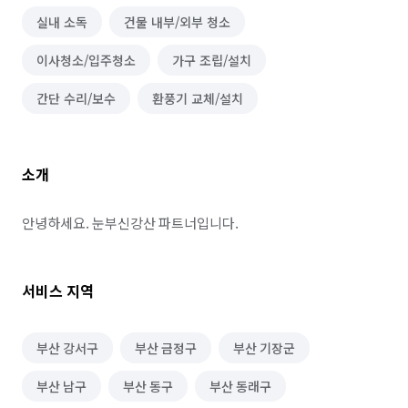
실내 소독
건물 내부/외부 청소
이사청소/입주청소
가구 조립/설치
간단 수리/보수
환풍기 교체/설치
소개
안녕하세요. 눈부신강산 파트너입니다.
서비스 지역
부산 강서구
부산 금정구
부산 기장군
부산 남구
부산 동구
부산 동래구