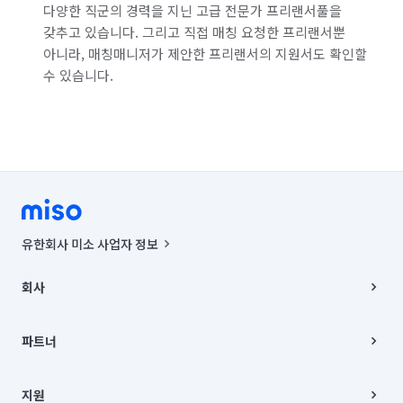
다양한 직군의 경력을 지닌 고급 전문가 프리랜서풀을
갖추고 있습니다. 그리고 직접 매칭 요청한 프리랜서뿐
아니라, 매칭매니저가 제안한 프리랜서의 지원서도 확인할
수 있습니다.
유한회사 미소 사업자 정보
사업자등록번호 : 291-87-00271 | 인허가번호 : 2016-3220163-14-5-
00019 |
회사
통신판매신고번호 : 2024-서울종로-1400(공정거래위원회 정보) |
대표이사 : CHING VICTOR COLUMBIA RHEE
회사소개
주소 | 본사: 서울특별시 종로구 율곡로 6(중학동, 트윈트리빌딩) B동 5층
채용
파트너
컨택센터 : 서울특별시 종로구 수송동 율곡로 24, 7층, 8층 미소
블로그
유한회사 미소는 통신판매중개자이며, 통신판매의 당사자가 아닙니다.
파트너 지원
상품, 상품정보, 거래에 관한 의무와 책임은 거래당사자에게 있습니다.
이사
지원