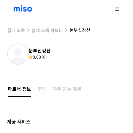
눈부신강산
실내 소독
실내 소독 파트너
눈부신강산
0.00
(
0
)
파트너 정보
후기
자주 묻는 질문
제공 서비스