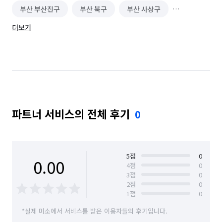
부산 부산진구
부산 북구
부산 사상구
더보기
부산 사하구
부산 서구
부산 수영구
부산 연제구
부산 영도구
부산 중구
부산 해운대구
파트너 서비스의 전체 후기
0
5
점
0
0.00
4
점
0
3
점
0
2
점
0
1
점
0
*실제 미소에서 서비스를 받은 이용자들의 후기입니다.