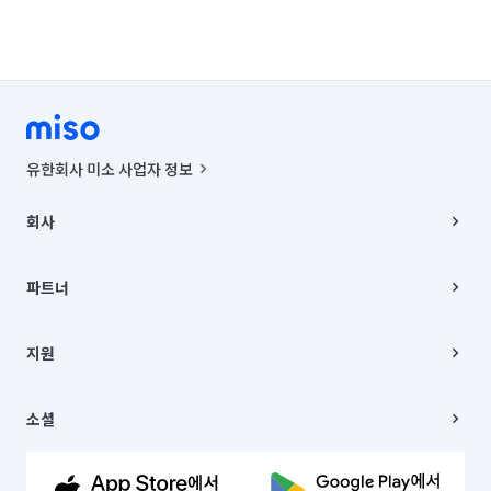
유한회사 미소 사업자 정보
사업자등록번호 : 291-87-00271 | 인허가번호 : 2016-3220163-14-5-
00019 |
회사
통신판매신고번호 : 2024-서울종로-1400(공정거래위원회 정보) |
대표이사 : CHING VICTOR COLUMBIA RHEE
회사소개
주소 | 본사: 서울특별시 종로구 율곡로 6(중학동, 트윈트리빌딩) B동 5층
채용
파트너
컨택센터 : 서울특별시 종로구 수송동 율곡로 24, 7층, 8층 미소
블로그
유한회사 미소는 통신판매중개자이며, 통신판매의 당사자가 아닙니다.
파트너 지원
상품, 상품정보, 거래에 관한 의무와 책임은 거래당사자에게 있습니다.
이사
지원
언론 보도 관련 문의:
contact@getmiso.com
이사 청소/입주 청소
대표번호: 1577-8808
고객센터
© 유한회사 미소. Miso, Inc. All Rights Reserved.
이용약관
소셜
개인정보처리방침
파트너 위치정보 이용약관
링크드인
문의하기
유튜브