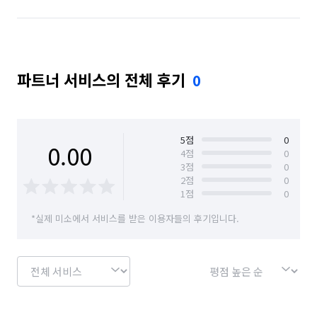
파트너 서비스의 전체 후기
0
5
점
0
0.00
4
점
0
3
점
0
2
점
0
1
점
0
*실제 미소에서 서비스를 받은 이용자들의 후기입니다.