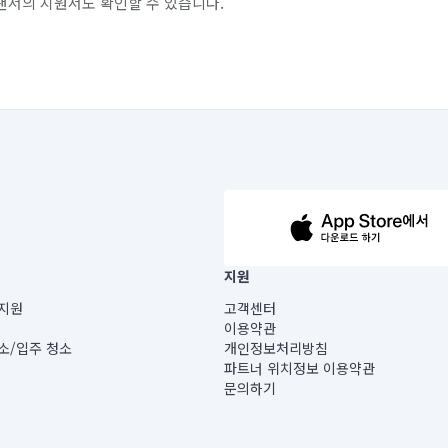
랜서의 지원서도 확인할 수 있습니다.
63-14-5-00019 |
지원
보) |
지원
고객센터
빌딩) B동 5층
이용약관
 미소
소/입주 청소
개인정보처리방침
 아닙니다.
파트너 위치정보 이용약관
게 있습니다.
문의하기