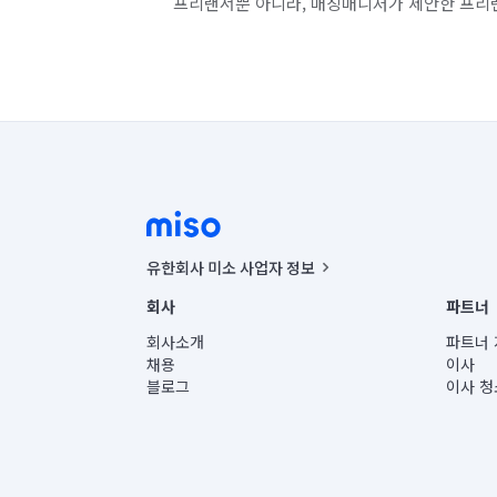
프리랜서뿐 아니라, 매칭매니저가 제안한 프리
유한회사 미소 사업자 정보
사업자등록번호 : 291-87-00271 | 인허가번호 : 2016-32201
회사
파트너
통신판매신고번호 : 2024-서울종로-1400(공정거래위원회 정
대표이사 : CHING VICTOR COLUMBIA RHEE
회사소개
파트너 
주소 | 본사: 서울특별시 종로구 율곡로 6(중학동, 트윈트리
채용
이사
컨택센터 : 서울특별시 종로구 수송동 율곡로 24, 7층, 8층
블로그
이사 청
유한회사 미소는 통신판매중개자이며, 통신판매의 당사자가
상품, 상품정보, 거래에 관한 의무와 책임은 거래당사자에
언론 보도 관련 문의:
contact@getmiso.com
대표번호: 1577-8808
© 유한회사 미소. Miso, Inc. All Rights Reserved.