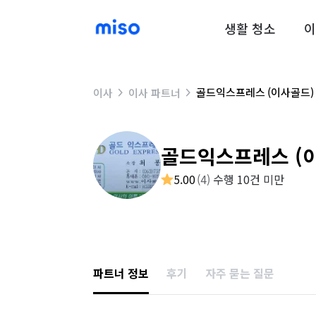
생활 청소
이
골드익스프레스 (이사골드)
이사
이사 파트너
골드익스프레스 (
5.00
(
4
)
수행 10건 미만
파트너 정보
후기
자주 묻는 질문