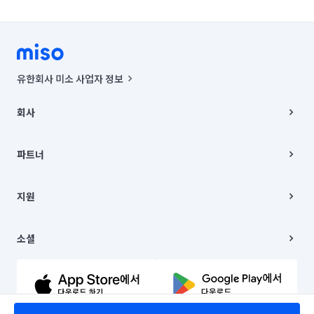
유한회사 미소 사업자 정보
사업자등록번호 : 291-87-00271 | 인허가번호 : 2016-3220163-14-5-
00019 |
회사
통신판매신고번호 : 2024-서울종로-1400(공정거래위원회 정보) |
대표이사 : CHING VICTOR COLUMBIA RHEE
회사소개
주소 | 본사: 서울특별시 종로구 율곡로 6(중학동, 트윈트리빌딩) B동 5층
채용
파트너
컨택센터 : 서울특별시 종로구 수송동 율곡로 24, 7층, 8층 미소
블로그
유한회사 미소는 통신판매중개자이며, 통신판매의 당사자가 아닙니다.
파트너 지원
상품, 상품정보, 거래에 관한 의무와 책임은 거래당사자에게 있습니다.
이사
지원
언론 보도 관련 문의:
contact@getmiso.com
이사 청소/입주 청소
대표번호: 1577-8808
고객센터
© 유한회사 미소. Miso, Inc. All Rights Reserved.
이용약관
소셜
개인정보처리방침
파트너 위치정보 이용약관
링크드인
문의하기
유튜브