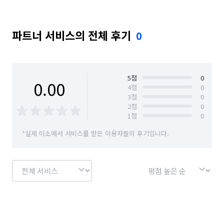
파트너 서비스의 전체 후기
0
5
점
0
0.00
4
점
0
3
점
0
2
점
0
1
점
0
*실제 미소에서 서비스를 받은 이용자들의 후기입니다.