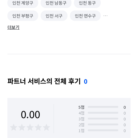
인천 계양구
인천 남동구
인천 동구
주차시스템 설치(차단기/차량인식기)
싱크대 시공
인천 부평구
인천 서구
인천 연수구
전기 배선
에어컨 설치/철거
인터넷/TV 신규가입
더보기
인천 중구
철거
조명 인테리어
벽걸이 TV 설치/수리
누수 탐지
상업공간 인테리어
온수기 설치/수리
곰팡이 제거
주방후드 청소 (업소용)
냉장고 청소 (업소용)
배관 청소
비둘기 퇴치
파트너 서비스의 전체 후기
0
경호(신변보호/의전/경비)
짐 보관
무진동/냉동/냉장차량
주택 리모델링
주택 건축
5
점
0
0.00
4
점
0
수영장/스파 시공
홈 스타일링(소품, 가구 컨설팅)
3
점
0
2
점
0
새집/헌집증후군 시공
화재 복구/청소
1
점
0