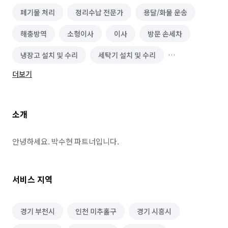
폐기물 처리
정리수납 전문가
용달/화물 운송
해충방역
소형이사
이사
방문 손세차
냉장고 설치 및 수리
세탁기 설치 및 수리
더보기
도배 장판 시공
화장실 전체/부분 리모델링
악취 제거
주방 리모델링
수도 관련 설치/수리
소개
용접 시공
승강기 유지보수
고보라이트 제작·설치
벌초/예초
옥상공사/방수
차선 도색/제거
안녕하세요. 박수현 파트너입니다.
보일러 설치/수리
닥트/환풍구 청소
단체 세탁
서비스 지역
물탱크/저수조 청소
정화조 설치 및 수리
건물 내부/외부 청소
건물 관리(종합/시설/행정/경비)
경기 부천시
인천 미추홀구
경기 시흥시
수질 관리/녹조 제거
실내 소독