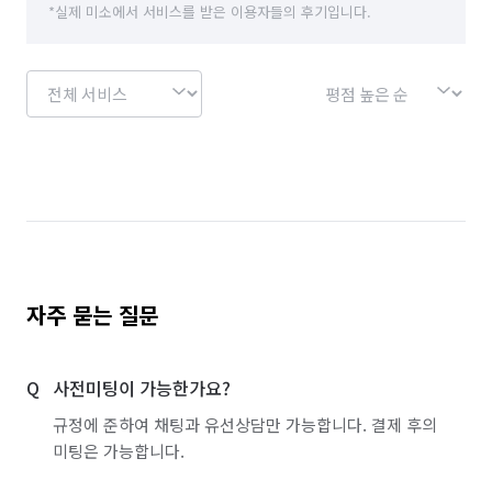
침수 복구/청소
하수구 청소
*실제 미소에서 서비스를 받은 이용자들의 후기입니다.
전기차 충전기 설치/수리
장애인 편의시설 설치
외벽 리모델링
스테인레스 제작(자전거 거치대, 국기게양대)
대문자바라 설치
핸드레일 설치 및 수리
온풍기 청소
비데 렌탈·구입·청소
음식물 처리기 설치 및 수리
식기세척기 설치·수리
자주 묻는 질문
업소용 주방기구 판매
업소용 주방기구 구매
닥트 설치 및 수리
핸드드라이어 수리
사전미팅이 가능한가요?
규정에 준하여 채팅과 유선상담만 가능합니다. 결제 후의
집진기 설치·수리
간판 제작
미팅은 가능합니다.
태양광발전/패널 설치
랜선 정리/설치