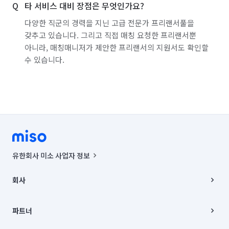
타 서비스 대비 장점은 무엇인가요?
소방설비 설치 및 수리
도시가스 공사
다양한 직군의 경력을 지닌 고급 전문가 프리랜서풀을
환풍기 교체/설치
라돈 저감 시공
대기 측정/관리
갖추고 있습니다. 그리고 직접 매칭 요청한 프리랜서뿐
아니라, 매칭매니저가 제안한 프리랜서의 지원서도 확인할
간단 수리/보수
조형물 시공
조경 공사
수 있습니다.
벽화 시공
인조잔디 시공
어닝/차양 시공
아스팔트/콘크리트 시공
데크 시공
대형천막 시공
그물망 설치 (안전망/스포츠망 등)
체육시설/운동기구 설치
굴착기 대여
지붕 공사
유한회사 미소 사업자 정보
집 인테리어
실외기 청소
에어커튼 설치
사업자등록번호 : 291-87-00271 | 인허가번호 : 2016-3220163-14-5-
00019 |
회사
유품정리/특수청소
베란다/발코니 확장
통신판매신고번호 : 2024-서울종로-1400(공정거래위원회 정보) |
대표이사 : CHING VICTOR COLUMBIA RHEE
회사소개
주방 후드 교체/설치
빨래건조대 설치 및 수리
주소 | 본사: 서울특별시 종로구 율곡로 6(중학동, 트윈트리빌딩) B동 5층
채용
파트너
컨택센터 : 서울특별시 종로구 수송동 율곡로 24, 7층, 8층 미소
블로그
인덕션(전기레인지) 설치
바닥 청소 (왁스 코팅)
유한회사 미소는 통신판매중개자이며, 통신판매의 당사자가 아닙니다.