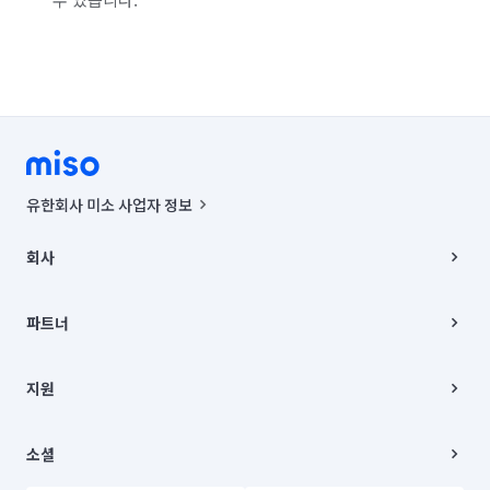
유한회사 미소 사업자 정보
사업자등록번호 : 291-87-00271 | 인허가번호 : 2016-3220163-14-5-
00019 |
회사
통신판매신고번호 : 2024-서울종로-1400(공정거래위원회 정보) |
대표이사 : CHING VICTOR COLUMBIA RHEE
회사소개
주소 | 본사: 서울특별시 종로구 율곡로 6(중학동, 트윈트리빌딩) B동 5층
채용
파트너
컨택센터 : 서울특별시 종로구 수송동 율곡로 24, 7층, 8층 미소
블로그
유한회사 미소는 통신판매중개자이며, 통신판매의 당사자가 아닙니다.
파트너 지원
상품, 상품정보, 거래에 관한 의무와 책임은 거래당사자에게 있습니다.
이사
지원
언론 보도 관련 문의:
contact@getmiso.com
이사 청소/입주 청소
대표번호: 1577-8808
고객센터
© 유한회사 미소. Miso, Inc. All Rights Reserved.
이용약관
소셜
개인정보처리방침