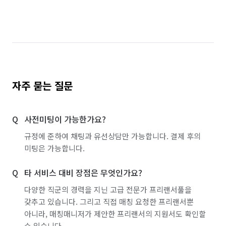
서울 관악구
서울 광진구
서울 금천구
서울 도봉구
서울 동작구
서울 마포구
서울 서초구
서울 성동구
서울 성북구
서울 영등포구
서울 용산구
서울 종로구
자주 묻는 질문
인천 남동구
인천 서구
충남 아산시
사전미팅이 가능한가요?
충남 천안시 동남구
충남 천안시 서북구
규정에 준하여 채팅과 유선상담만 가능합니다. 결제 후의
경기 화성시 동탄구
경기 화성시 효행구
미팅은 가능합니다.
경기 화성시 만세구
경기 화성시 병점구
타 서비스 대비 장점은 무엇인가요?
다양한 직군의 경력을 지닌 고급 전문가 프리랜서풀을
갖추고 있습니다. 그리고 직접 매칭 요청한 프리랜서뿐
아니라, 매칭매니저가 제안한 프리랜서의 지원서도 확인할
수 있습니다.