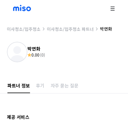
박연화
이사청소/입주청소
이사청소/입주청소 파트너
박연화
0.00
(
0
)
파트너 정보
후기
자주 묻는 질문
제공 서비스