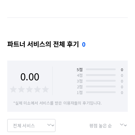
경기 수원시 팔달구
경기 안산시 단원구
경기 안성시
경기 안양시 동안구
경기 안양시 만안구
경기 오산시
파트너 서비스의 전체 후기
0
경기 용인시 기흥구
경기 용인시 수지구
경기 용인시 처인구
경기 의왕시
경기 의정부시
경기 이천시
경기 평택시
경기 화성시
5
점
0
0.00
4
점
0
3
점
0
경남 양산시
광주 남구
광주 북구
대전 서구
2
점
0
1
점
0
부산 금정구
부산 남구
부산 부산진구
*실제 미소에서 서비스를 받은 이용자들의 후기입니다.
부산 북구
부산 사상구
부산 사하구
부산 서구
부산 수영구
부산 중구
부산 해운대구
서울 강남구
서울 강서구