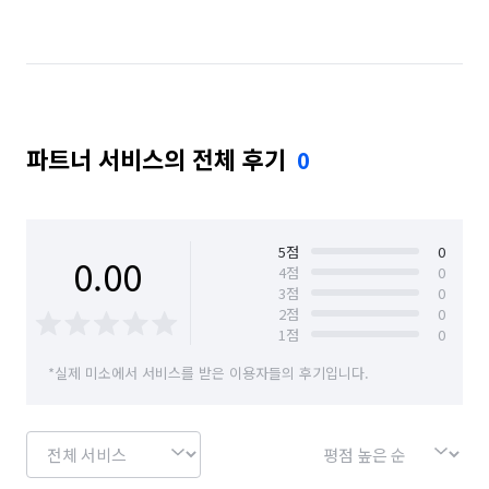
서울 서초구
서울 성동구
서울 성북구
서울 송파구
서울 영등포구
서울 용산구
서울 종로구
서울 중구
서울 중랑구
파트너 서비스의 전체 후기
0
5
점
0
0.00
4
점
0
3
점
0
2
점
0
1
점
0
*실제 미소에서 서비스를 받은 이용자들의 후기입니다.