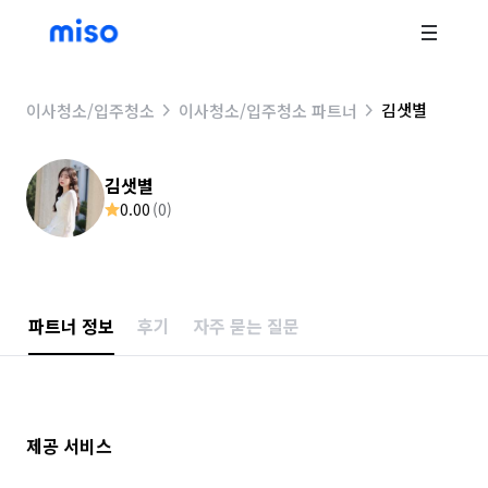
김샛별
이사청소/입주청소
이사청소/입주청소 파트너
김샛별
0.00
(
0
)
파트너 정보
후기
자주 묻는 질문
제공 서비스