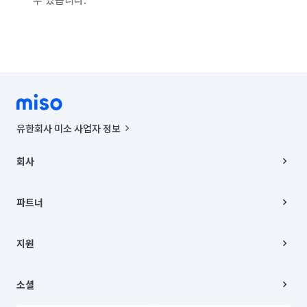
유한회사 미소 사업자 정보
사업자등록번호 : 291-87-00271 | 인허가번호 : 2016-3220163-14-5-
00019 |
회사
통신판매신고번호 : 2024-서울종로-1400(공정거래위원회 정보) |
대표이사 : CHING VICTOR COLUMBIA RHEE
회사소개
주소 | 본사: 서울특별시 종로구 율곡로 6(중학동, 트윈트리빌딩) B동 5층
채용
파트너
컨택센터 : 서울특별시 종로구 수송동 율곡로 24, 7층, 8층 미소
블로그
유한회사 미소는 통신판매중개자이며, 통신판매의 당사자가 아닙니다.
파트너 지원
상품, 상품정보, 거래에 관한 의무와 책임은 거래당사자에게 있습니다.
이사
지원
언론 보도 관련 문의:
contact@getmiso.com
이사 청소/입주 청소
대표번호: 1577-8808
고객센터
© 유한회사 미소. Miso, Inc. All Rights Reserved.
이용약관
소셜
개인정보처리방침