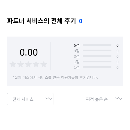
파트너 서비스의 전체 후기
0
5
점
0
0.00
4
점
0
3
점
0
2
점
0
1
점
0
*실제 미소에서 서비스를 받은 이용자들의 후기입니다.