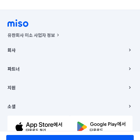
유한회사 미소 사업자 정보
사업자등록번호 : 291-87-00271 | 인허가번호 : 2016-3220163-14-5-
00019 |
회사
통신판매신고번호 : 2024-서울종로-1400(공정거래위원회 정보) |
대표이사 : CHING VICTOR COLUMBIA RHEE
회사소개
주소 | 본사: 서울특별시 종로구 율곡로 6(중학동, 트윈트리빌딩) B동 5층
채용
파트너
컨택센터 : 서울특별시 종로구 수송동 율곡로 24, 7층, 8층 미소
블로그
유한회사 미소는 통신판매중개자이며, 통신판매의 당사자가 아닙니다.
파트너 지원
상품, 상품정보, 거래에 관한 의무와 책임은 거래당사자에게 있습니다.
이사
지원
언론 보도 관련 문의:
contact@getmiso.com
이사 청소/입주 청소
대표번호: 1577-8808
고객센터
© 유한회사 미소. Miso, Inc. All Rights Reserved.
이용약관
소셜
개인정보처리방침
파트너 위치정보 이용약관
링크드인
문의하기
유튜브