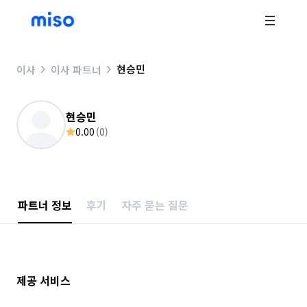
현승민
이사
이사 파트너
현승민
0.00
(
0
)
파트너 정보
후기
자주 묻는 질문
제공 서비스