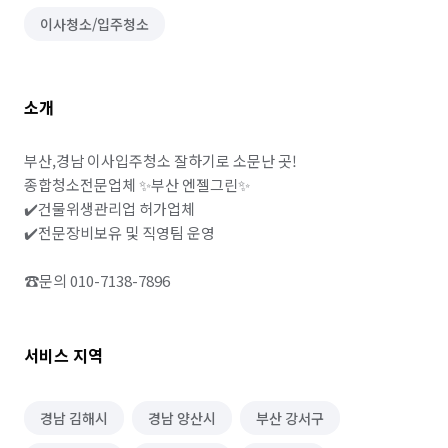
이사청소/입주청소
소개
부산,경남 이사입주청소 잘하기로 소문난 곳!

종합청소전문업체 ✨️부산 엔젤그린✨️

✔️건물위생관리업 허가업체

✔️전문장비보유 및 직영팀 운영

☎️문의 010-7138-7896
서비스 지역
경남 김해시
경남 양산시
부산 강서구