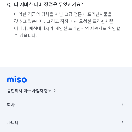
타 서비스 대비 장점은 무엇인가요?
다양한 직군의 경력을 지닌 고급 전문가 프리랜서풀을
갖추고 있습니다. 그리고 직접 매칭 요청한 프리랜서뿐
아니라, 매칭매니저가 제안한 프리랜서의 지원서도 확인할
수 있습니다.
유한회사 미소 사업자 정보
사업자등록번호 : 291-87-00271 | 인허가번호 : 2016-3220163-14-5-
00019 |
회사
통신판매신고번호 : 2024-서울종로-1400(공정거래위원회 정보) |
대표이사 : CHING VICTOR COLUMBIA RHEE
회사소개
주소 | 본사: 서울특별시 종로구 율곡로 6(중학동, 트윈트리빌딩) B동 5층
채용
파트너
컨택센터 : 서울특별시 종로구 수송동 율곡로 24, 7층, 8층 미소
블로그