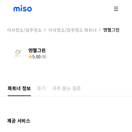
엔젤그린
이사청소/입주청소
이사청소/입주청소 파트너
엔젤그린
5.00
(
9
)
파트너 정보
후기
자주 묻는 질문
제공 서비스