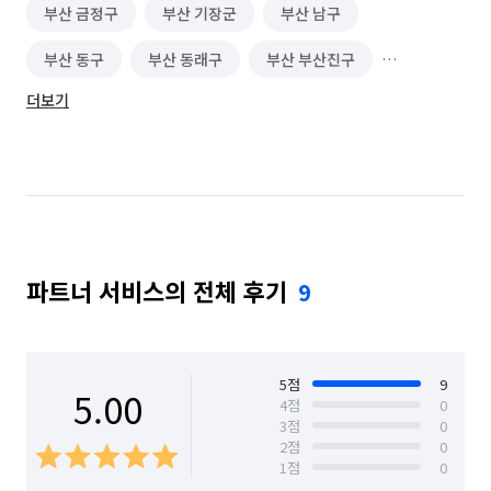
부산 금정구
부산 기장군
부산 남구
부산 동구
부산 동래구
부산 부산진구
더보기
부산 북구
부산 사상구
부산 사하구
부산 서구
부산 수영구
부산 연제구
부산 영도구
부산 중구
부산 해운대구
파트너 서비스의 전체 후기
9
5
점
9
5.00
4
점
0
3
점
0
2
점
0
1
점
0