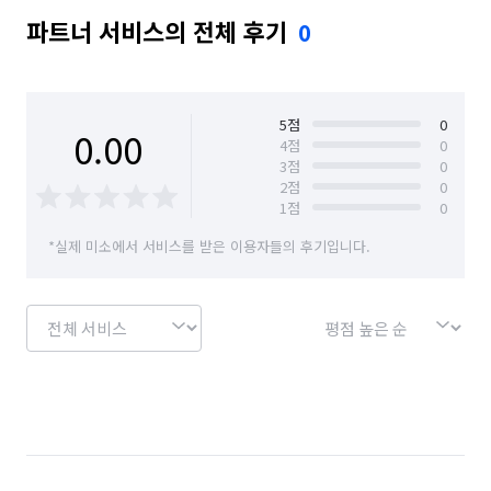
파트너 서비스의 전체 후기
0
5
점
0
0.00
4
점
0
3
점
0
2
점
0
1
점
0
*실제 미소에서 서비스를 받은 이용자들의 후기입니다.