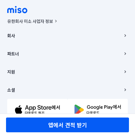
유한회사 미소 사업자 정보
사업자등록번호 : 291-87-00271 | 인허가번호 : 2016-3220163-14-5-
00019 |
회사
통신판매신고번호 : 2024-서울종로-1400(공정거래위원회 정보) |
대표이사 : CHING VICTOR COLUMBIA RHEE
회사소개
주소 | 본사: 서울특별시 종로구 율곡로 6(중학동, 트윈트리빌딩) B동 5층
채용
파트너
컨택센터 : 서울특별시 종로구 수송동 율곡로 24, 7층, 8층 미소
블로그
유한회사 미소는 통신판매중개자이며, 통신판매의 당사자가 아닙니다.
파트너 지원
상품, 상품정보, 거래에 관한 의무와 책임은 거래당사자에게 있습니다.
이사
지원
언론 보도 관련 문의:
contact@getmiso.com
이사 청소/입주 청소
대표번호: 1577-8808
고객센터
© 유한회사 미소. Miso, Inc. All Rights Reserved.
이용약관
소셜
개인정보처리방침
파트너 위치정보 이용약관
링크드인
문의하기
유튜브
앱에서 견적 받기