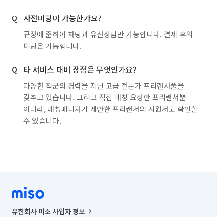
탈거 후 작업사진 전 후 촬영후📸 쉬는타임에 전송

사전미팅이 가능한가요?
3️⃣작업 종료 30분전 고객님께 전화드려서 같이 현장 검수 후 
고객님 만족시 계약금 제외한 나머지 잔금 결제 

규정에 준하여 채팅과 유선상담만 가능합니다. 결제 후의
미팅은 가능합니다.
🚨<코스프 홈케어>는 사장도 직접 일하는 업체로 고객님들의 
만족도를 최우선시 하고 있습니다.

타 서비스 대비 장점은 무엇인가요?
고객님들께서 직접 하기 힘드신 청소 저희 코스프 홈케어가 대신 
다양한 직군의 경력을 지닌 고급 전문가 프리랜서풀을
하겠습니다
갖추고 있습니다. 그리고 직접 매칭 요청한 프리랜서뿐
아니라, 매칭매니저가 제안한 프리랜서의 지원서도 확인할
수 있습니다.
유한회사 미소 사업자 정보