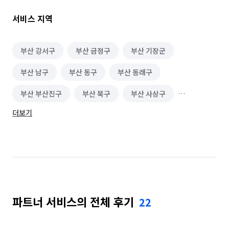
 다른설명보다 직접받아보신 고객님들의 "찐"후기가 

서비스 지역
증명해주는 청소전문업체입니다.

페이백 이벤트  "NO" 

100% 서비스에 대한 후기 평점⭐️⭐️⭐️⭐️⭐️

부산 강서구
부산 금정구
부산 기장군
부산 남구
부산 동구
부산 동래구
✅️ 합리적인 견적💰

✅️ 제대로 갖춘 사무실과 전문청소장비🧹🪣 

부산 부산진구
부산 북구
부산 사상구
✅️인증받은 친환경 약품🧼🫧

더보기
부산 사하구
부산 서구
부산 수영구
돈주고 맡기는 청소는 전문적인곳이어야 합니다.

부산 연제구
부산 영도구
부산 중구
 📢코스프 홈케어가 약속드리는점📢

부산 해운대구
✔️친환경세제 사용

✔️구역마다 다른 약품,걸레 사용

✔️작업 시 피드백 최소 3번

파트너 서비스의 전체 후기
22
 1️⃣도착 후 전체적인 하자 촬영 및 전송

 2️⃣중간 작업 사진 및 추가 하자 촬영 및 전송
