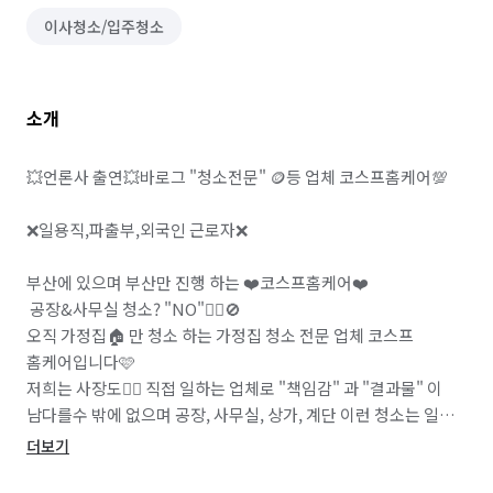
이사청소/입주청소
소개
💥언론사 출연💥바로그 "청소전문" 🪙등 업체 코스프홈케어💯

❌️일용직,파출부,외국인 근로자❌️ 

부산에 있으며 부산만 진행 하는 ❤️코스프홈케어❤️

 공장&사무실 청소? "NO"🙅‍♀️🚫

오직 가정집🏠 만 청소 하는 가정집 청소 전문 업체 코스프 
홈케어입니다🩷

저희는 사장도👷‍♂️ 직접 일하는 업체로 "책임감" 과 "결과물" 이 
남다를수 밖에 없으며 공장, 사무실, 상가, 계단 이런 청소는 일체 
진행 안하고 있기에 독한약품 및 장비, 수건 같은 소모품 걱정 전혀 
더보기
안하셔도 됩니다💯💯
