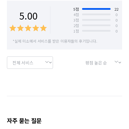
 3️⃣작업 종료 1시간 전 통화

✔️코스프 홈케어는 절대로 일용직을 고용하지 않습니다.

5
점
22
5.00
4
점
0
(체계적으로 일을 배운 정직원들로만 구성)

3
점
0
✔️ A/S는 고객님께서 불만족스러운 부분이 있으시다면 
2
점
0
만족하실때까지 무제한(입주전)

1
점
0
*실제 미소에서 서비스를 받은 이용자들의 후기입니다.
📌예약방법 및 결제📌

✔️전화로 일정 조율 및 견적상담✍️

✔️계약확정시 예약금 입금🤝

✔️작업 당일 검수 후 나머지 잔금 입금💰

(현장검수가 불가능하신분은 사진 검수로 대체)

📢작업진행과정📢

1️⃣현장 도착시 눈에 보이는 하자부분이나 파손된 부분 촬영후📸 
전송

자주 묻는 질문
2️⃣배수구, 환풍구, 전등, 수납장

(나사를 이용한 조립식이나 일체형은 제외)
