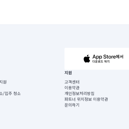
63-14-5-00019 |
지원
보) |
지원
고객센터
빌딩) B동 5층
이용약관
 미소
소/입주 청소
개인정보처리방침
 아닙니다.
파트너 위치정보 이용약관
게 있습니다.
문의하기