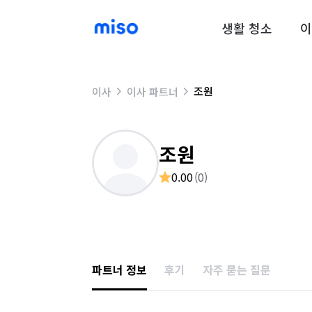
생활 청소
이
조원
이사
이사 파트너
조원
0.00
(
0
)
파트너 정보
후기
자주 묻는 질문