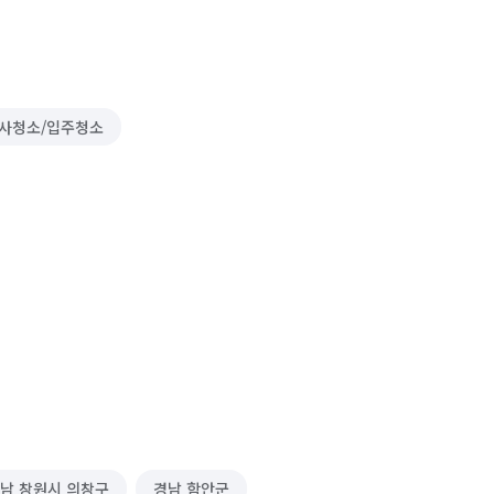
사청소/입주청소
남 창원시 의창구
경남 함안군