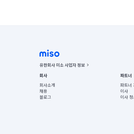
유한회사 미소 사업자 정보
사업자등록번호 : 291-87-00271 | 인허가번호 : 2016-32201
회사
파트너
통신판매신고번호 : 2024-서울종로-1400(공정거래위원회 정
대표이사 : CHING VICTOR COLUMBIA RHEE
회사소개
파트너 
주소 | 본사: 서울특별시 종로구 율곡로 6(중학동, 트윈트리
채용
이사
컨택센터 : 서울특별시 종로구 수송동 율곡로 24, 7층, 8층
블로그
이사 청
유한회사 미소는 통신판매중개자이며, 통신판매의 당사자가
상품, 상품정보, 거래에 관한 의무와 책임은 거래당사자에
언론 보도 관련 문의:
contact@getmiso.com
대표번호: 1577-8808
© 유한회사 미소. Miso, Inc. All Rights Reserved.