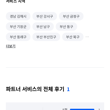
서비스 지역
경남 김해시
부산 강서구
부산 금정구
부산 기장군
부산 남구
부산 동구
부산 동래구
부산 부산진구
부산 북구
더보기
부산 사상구
부산 사하구
부산 서구
부산 수영구
부산 연제구
부산 영도구
부산 중구
부산 해운대구
파트너 서비스의 전체 후기
1
5
점
1