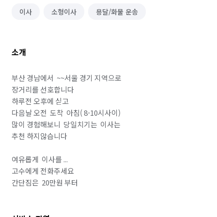
이사
소형이사
용달/화물 운송
소개
부산 경남에서  ~~서울 경기 지역으로

장거리를 선호합니다

하루전 오후에 싣고

다음날 오전  도착  아침( 8-10시사이)

많이 경험해보니  당일치기는  이사는

추천 하지않습니다

여유롭게  이사를 ...

고수에게 전화주세요

간단짐은  20만원 부터