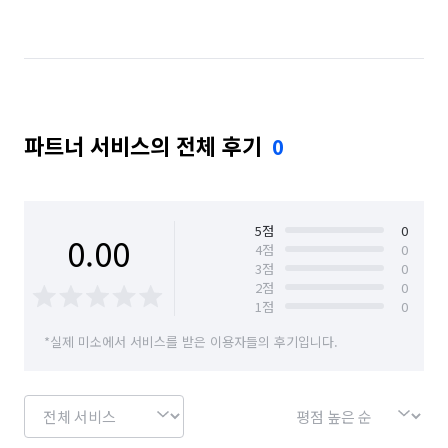
경기 용인시 수지구
경기 의왕시
서울 관악구
서울 금천구
서울 동작구
서울 서초구
파트너 서비스의 전체 후기
0
5
점
0
0.00
4
점
0
3
점
0
2
점
0
1
점
0
*실제 미소에서 서비스를 받은 이용자들의 후기입니다.