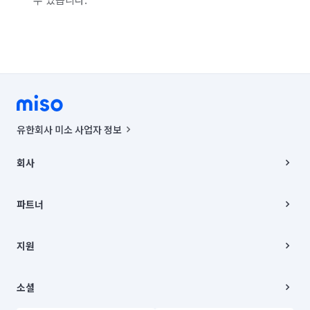
유한회사 미소 사업자 정보
사업자등록번호 : 291-87-00271 | 인허가번호 : 2016-3220163-14-5-
00019 |
회사
통신판매신고번호 : 2024-서울종로-1400(공정거래위원회 정보) |
대표이사 : CHING VICTOR COLUMBIA RHEE
회사소개
주소 | 본사: 서울특별시 종로구 율곡로 6(중학동, 트윈트리빌딩) B동 5층
채용
파트너
컨택센터 : 서울특별시 종로구 수송동 율곡로 24, 7층, 8층 미소
블로그
유한회사 미소는 통신판매중개자이며, 통신판매의 당사자가 아닙니다.
파트너 지원
상품, 상품정보, 거래에 관한 의무와 책임은 거래당사자에게 있습니다.
이사
지원
언론 보도 관련 문의:
contact@getmiso.com
이사 청소/입주 청소
대표번호: 1577-8808
고객센터
© 유한회사 미소. Miso, Inc. All Rights Reserved.
이용약관
소셜
개인정보처리방침