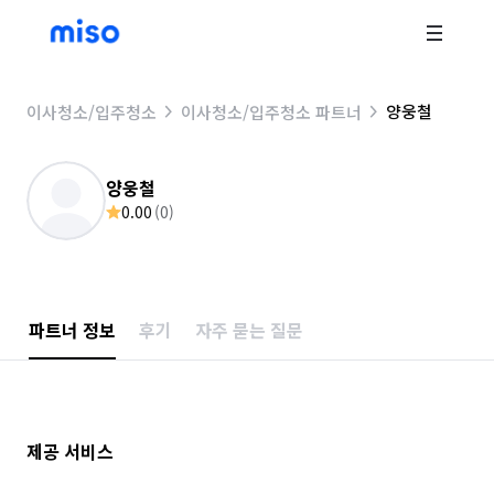
양웅철
이사청소/입주청소
이사청소/입주청소 파트너
양웅철
0.00
(
0
)
파트너 정보
후기
자주 묻는 질문
제공 서비스