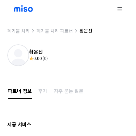
황은선
폐기물 처리
폐기물 처리 파트너
황은선
0.00
(
0
)
파트너 정보
후기
자주 묻는 질문
제공 서비스