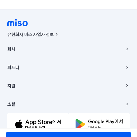
유한회사 미소 사업자 정보
사업자등록번호 : 291-87-00271 | 인허가번호 : 2016-3220163-14-5-
00019 |
회사
통신판매신고번호 : 2024-서울종로-1400(공정거래위원회 정보) |
대표이사 : CHING VICTOR COLUMBIA RHEE
회사소개
주소 | 본사: 서울특별시 종로구 율곡로 6(중학동, 트윈트리빌딩) B동 5층
채용
파트너
컨택센터 : 서울특별시 종로구 수송동 율곡로 24, 7층, 8층 미소
블로그
유한회사 미소는 통신판매중개자이며, 통신판매의 당사자가 아닙니다.
파트너 지원
상품, 상품정보, 거래에 관한 의무와 책임은 거래당사자에게 있습니다.
이사
지원
언론 보도 관련 문의:
contact@getmiso.com
이사 청소/입주 청소
대표번호: 1577-8808
고객센터
© 유한회사 미소. Miso, Inc. All Rights Reserved.
이용약관
소셜
개인정보처리방침
파트너 위치정보 이용약관
링크드인
문의하기
유튜브