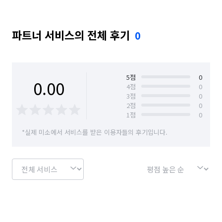
파트너 서비스의 전체 후기
0
5
점
0
0.00
4
점
0
3
점
0
2
점
0
1
점
0
*실제 미소에서 서비스를 받은 이용자들의 후기입니다.