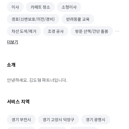
이사
카페트 청소
소형이사
경호(신변보호/의전/경비)
반려동물 교육
차선 도색/제거
조경 공사
방문 산책/간단 돌봄
더보기
인조잔디 시공
아스팔트/콘크리트 시공
체육시설/운동기구 설치
식물 관리/렌탈
소개
조형물 시공
소파 청소
안녕하세요. 김도형 파트너입니다.
서비스 지역
경기 부천시
경기 고양시 덕양구
경기 광명시