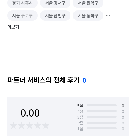
경기 시흥시
서울 강서구
서울 관악구
서울 구로구
서울 금천구
서울 동작구
더보기
서울 마포구
서울 서대문구
서울 양천구
서울 영등포구
서울 용산구
서울 은평구
서울 종로구
서울 중구
파트너 서비스의 전체 후기
0
5
점
0
0.00
4
점
0
3
점
0
2
점
0
1
점
0