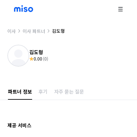
김도형
이사
이사 파트너
김도형
0.00
(
0
)
파트너 정보
후기
자주 묻는 질문
제공 서비스