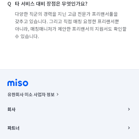
타 서비스 대비 장점은 무엇인가요?
다양한 직군의 경력을 지닌 고급 전문가 프리랜서풀을
갖추고 있습니다. 그리고 직접 매칭 요청한 프리랜서뿐
아니라, 매칭매니저가 제안한 프리랜서의 지원서도 확인할
수 있습니다.
유한회사 미소 사업자 정보
사업자등록번호 : 291-87-00271 | 인허가번호 : 2016-3220163-14-5-
00019 |
회사
통신판매신고번호 : 2024-서울종로-1400(공정거래위원회 정보) |
대표이사 : CHING VICTOR COLUMBIA RHEE
회사소개
주소 | 본사: 서울특별시 종로구 율곡로 6(중학동, 트윈트리빌딩) B동 5층
채용
파트너
컨택센터 : 서울특별시 종로구 수송동 율곡로 24, 7층, 8층 미소
블로그
유한회사 미소는 통신판매중개자이며, 통신판매의 당사자가 아닙니다.