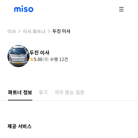
두진 이사
이사
이사 파트너
두진 이사
5.00
(
9
)
수행 12건
파트너 정보
후기
자주 묻는 질문
제공 서비스