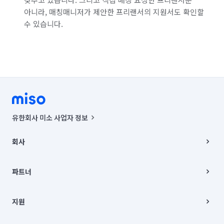
아니라, 매칭매니저가 제안한 프리랜서의 지원서도 확인할
수 있습니다.
유한회사 미소 사업자 정보
사업자등록번호 : 291-87-00271 | 인허가번호 : 2016-3220163-14-5-
00019 |
회사
통신판매신고번호 : 2024-서울종로-1400(공정거래위원회 정보) |
대표이사 : CHING VICTOR COLUMBIA RHEE
회사소개
주소 | 본사: 서울특별시 종로구 율곡로 6(중학동, 트윈트리빌딩) B동 5층
채용
파트너
컨택센터 : 서울특별시 종로구 수송동 율곡로 24, 7층, 8층 미소
블로그
유한회사 미소는 통신판매중개자이며, 통신판매의 당사자가 아닙니다.
파트너 지원
상품, 상품정보, 거래에 관한 의무와 책임은 거래당사자에게 있습니다.
이사
지원
언론 보도 관련 문의:
contact@getmiso.com
이사 청소/입주 청소
대표번호: 1577-8808
고객센터