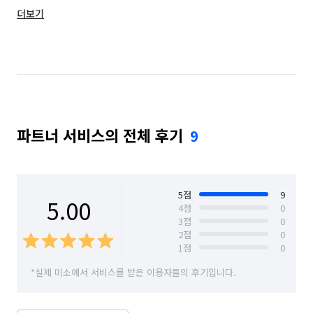
더보기
경기 수원시 권선구
경기 수원시 영통구
경기 수원시 장안구
경기 수원시 팔달구
경기 시흥시
경기 안산시 단원구
경기 안산시 상록구
경기 안성시
파트너 서비스의 전체 후기
9
경기 안양시 동안구
경기 안양시 만안구
경기 여주시
경기 오산시
경기 용인시 기흥구
경기 용인시 수지구
경기 용인시 처인구
5
점
9
5.00
4
점
0
3
점
0
경기 의왕시
경기 이천시
경기 평택시
2
점
0
1
점
0
경기 화성시
서울 강동구
서울 송파구
*실제 미소에서 서비스를 받은 이용자들의 후기입니다.
경기 화성시 동탄구
경기 화성시 효행구
경기 화성시 만세구
경기 화성시 병점구