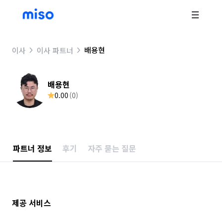
배용현
이사
이사 파트너
배용현
0.00
(
0
)
파트너 정보
후기
자주 묻는 질문
제공 서비스