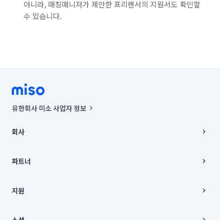
아니라, 매칭매니저가 제안한 프리랜서의 지원서도 확인할
수 있습니다.
유한회사 미소 사업자 정보
사업자등록번호 : 291-87-00271 | 인허가번호 : 2016-3220163-14-5-
00019 |
회사
통신판매신고번호 : 2024-서울종로-1400(공정거래위원회 정보) |
대표이사 : CHING VICTOR COLUMBIA RHEE
회사소개
주소 | 본사: 서울특별시 종로구 율곡로 6(중학동, 트윈트리빌딩) B동 5층
채용
파트너
컨택센터 : 서울특별시 종로구 수송동 율곡로 24, 7층, 8층 미소
블로그
유한회사 미소는 통신판매중개자이며, 통신판매의 당사자가 아닙니다.
파트너 지원
상품, 상품정보, 거래에 관한 의무와 책임은 거래당사자에게 있습니다.
이사
지원
언론 보도 관련 문의:
contact@getmiso.com
이사 청소/입주 청소
대표번호: 1577-8808
고객센터
© 유한회사 미소. Miso, Inc. All Rights Reserved.