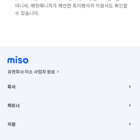
아니라, 매칭매니저가 제안한 프리랜서의 지원서도 확인할
수 있습니다.
유한회사 미소 사업자 정보
사업자등록번호 : 291-87-00271 | 인허가번호 : 2016-3220163-14-5-
00019 |
회사
통신판매신고번호 : 2024-서울종로-1400(공정거래위원회 정보) |
대표이사 : CHING VICTOR COLUMBIA RHEE
회사소개
주소 | 본사: 서울특별시 종로구 율곡로 6(중학동, 트윈트리빌딩) B동 5층
채용
파트너
컨택센터 : 서울특별시 종로구 수송동 율곡로 24, 7층, 8층 미소
블로그
유한회사 미소는 통신판매중개자이며, 통신판매의 당사자가 아닙니다.
파트너 지원
상품, 상품정보, 거래에 관한 의무와 책임은 거래당사자에게 있습니다.
이사
지원
언론 보도 관련 문의:
contact@getmiso.com
이사 청소/입주 청소
대표번호: 1577-8808
고객센터
© 유한회사 미소. Miso, Inc. All Rights Reserved.