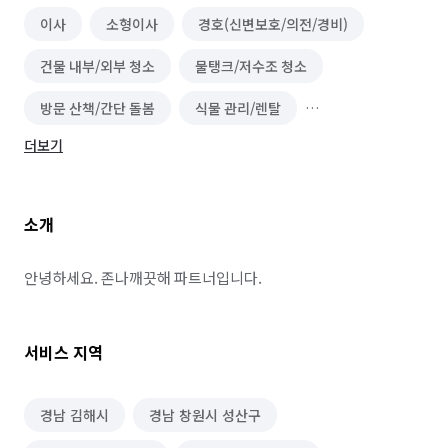
이사
소형이사
경호(신변보호/의전/경비)
건물 내부/외부 청소
물탱크/저수조 청소
방문 산책/간단 돌봄
식물 관리/렌탈
더보기
건물 관리(종합/시설/행정/경비)
소개
안녕하세요. 존나깨끗해 파트너입니다.
서비스 지역
경남 김해시
경남 창원시 성산구