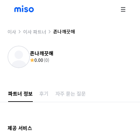
존나깨끗해
이사
이사 파트너
존나깨끗해
0.00
(
0
)
파트너 정보
후기
자주 묻는 질문
제공 서비스