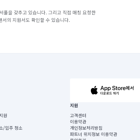
서풀을 갖추고 있습니다. 그리고 직접 매칭 요청한
랜서의 지원서도 확인할 수 있습니다.
63-14-5-00019 |
지원
보) |
지원
고객센터
빌딩) B동 5층
이용약관
 미소
소/입주 청소
개인정보처리방침
 아닙니다.
파트너 위치정보 이용약관
게 있습니다.