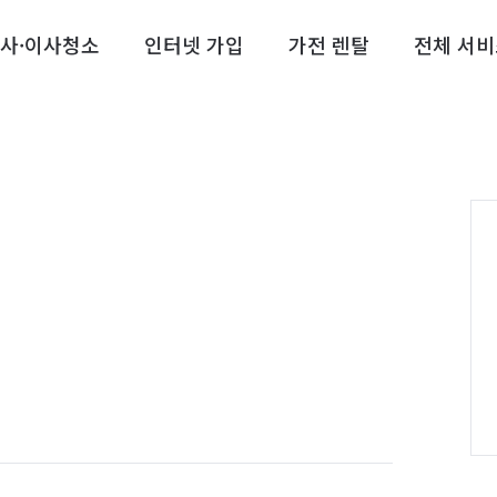
사·이사청소
인터넷 가입
가전 렌탈
전체 서비