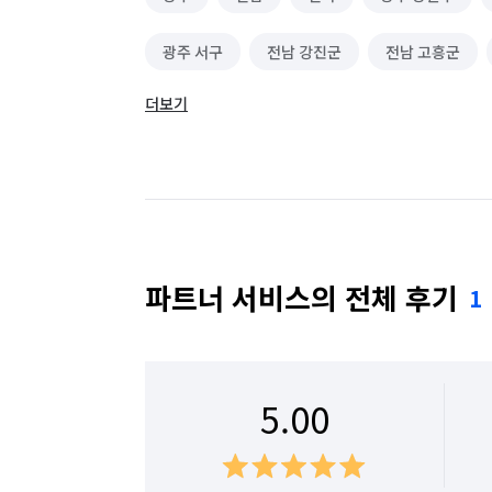
광주 서구
전남 강진군
전남 고흥군
더보기
전남 구례군
전남 나주시
전남 담양군
전남 보성군
전남 순천시
전남 신안군
전남 영암군
전남 완도군
전남 장성군
전남 함평군
전남 해남군
전남 화순군
파트너 서비스의 전체 후기
1
전북 김제시
전북 남원시
전북 무주군
전북 완주군
전북 익산시
전북 임실군
5.00
전북 전주시 완산구
전북 정읍시
전북 