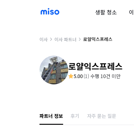
생활 청소
이
로얄익스프레스
이사
이사 파트너
로얄익스프레스
5.00
(
1
)
수행 10건 미만
파트너 정보
후기
자주 묻는 질문