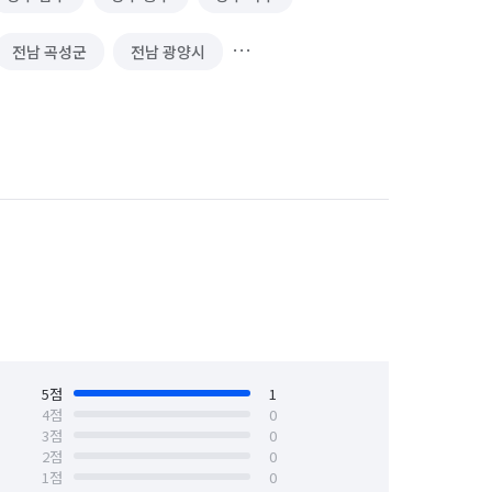
전남 곡성군
전남 광양시
전남 목포시
전남 무안군
전남 여수시
전남 영광군
전남 장흥군
전남 진도군
전북 고창군
전북 군산시
전북 부안군
전북 순창군
전북 장수군
5
점
전북 전주시 덕진구
1
4
점
0
3
점
0
진안군
2
점
0
1
점
0