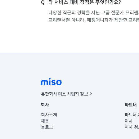
타 서비스 대비 장점은 무엇인가요?
다양한 직군의 경력을 지닌 고급 전문가 프리랜
프리랜서뿐 아니라, 매칭매니저가 제안한 프리
유한회사 미소 사업자 정보
사업자등록번호 : 291-87-00271 | 인허가번호 : 2016-32201
회사
파트너
통신판매신고번호 : 2024-서울종로-1400(공정거래위원회 정
대표이사 : CHING VICTOR COLUMBIA RHEE
회사소개
파트너 
주소 | 본사: 서울특별시 종로구 율곡로 6(중학동, 트윈트리
채용
이사
컨택센터 : 서울특별시 종로구 수송동 율곡로 24, 7층, 8층
블로그
이사 청
유한회사 미소는 통신판매중개자이며, 통신판매의 당사자가
상품, 상품정보, 거래에 관한 의무와 책임은 거래당사자에