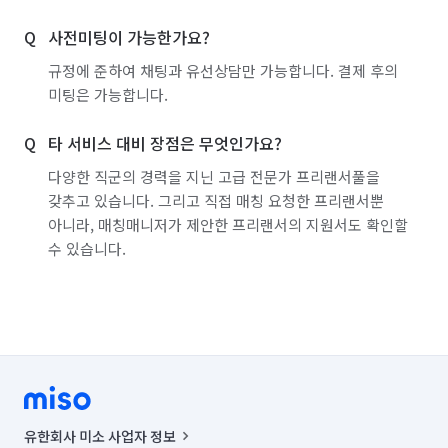
서울 도봉구
서울 동대문구
서울 동작구
사전미팅이 가능한가요?
서울 마포구
서울 서대문구
서울 서초구
규정에 준하여 채팅과 유선상담만 가능합니다. 결제 후의
서울 성동구
서울 성북구
서울 송파구
미팅은 가능합니다.
서울 양천구
서울 영등포구
서울 용산구
타 서비스 대비 장점은 무엇인가요?
서울 은평구
서울 종로구
서울 중구
다양한 직군의 경력을 지닌 고급 전문가 프리랜서풀을
갖추고 있습니다. 그리고 직접 매칭 요청한 프리랜서뿐
서울 중랑구
인천 계양구
인천 남구
아니라, 매칭매니저가 제안한 프리랜서의 지원서도 확인할
수 있습니다.
인천 남동구
인천 동구
인천 부평구
인천 서구
인천 연수구
인천 중구
충남 당진시
충남 아산시
충남 천안시 동남구
충남 천안시 서북구
경기 부천시 소사구
경기 부천시 원미구
경기 부천시 오정구
유한회사 미소 사업자 정보