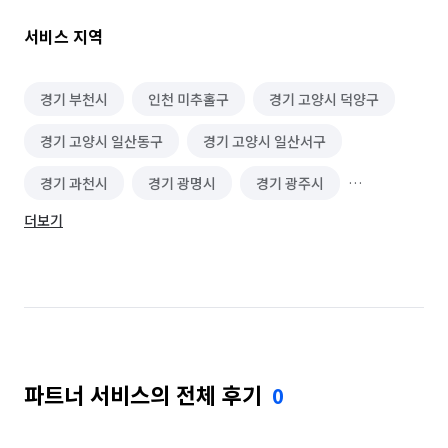
4. 합리적인 가격! 너무 낮기만한 단가는 추후 과도한 추가요금 
서비스 지역
요청을 받거나 만족하지 못하는 서비스를 초래합니다. 저희 
더클린크루는 합리적인 가격과 최상의 만족도로 진행하겠습니다! 
🫧

경기 부천시
인천 미추홀구
경기 고양시 덕양구
경기 고양시 일산동구
경기 고양시 일산서구
5. 리뷰 약속 모든 고객 피톤치드 살균 서비스🌊

네이버에서 '더클린크루'를 검색하세요 ✨️

경기 과천시
경기 광명시
경기 광주시
[구로구/양천구/영등포구/관악구/강서구/광명/김포시]

더보기
경기 구리시
경기 군포시
경기 김포시
🫧청소범위 안내🫧

경기 남양주시
경기 동두천시
경기 성남시 분당구
🏠방/ 거실

경기 성남시 수정구
경기 성남시 중원구
* 조명커버, 붙박이장(서랍장/ 선반 탈거 후 진행)

* 천장, 몰딩, 벽면, 걸레받이 탈거 내부케어, 스위치/콘센트, 바닥, 
경기 수원시 권선구
경기 수원시 영통구
출입문

🏠주방

파트너 서비스의 전체 후기
0
경기 수원시 장안구
경기 수원시 팔달구
* 서랍장/ 선반 탈거 후 청소, 조명, 벽타일, 싱크대, 상판

* 후드(필터포함), 가스레인지, 찌든때 등 내부 청소 진행

경기 시흥시
경기 안산시 단원구