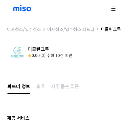
더클린크루
이사청소/입주청소
이사청소/입주청소 파트너
더클린크루
0.00
(
0
)
수행 10건 미만
파트너 정보
후기
자주 묻는 질문
제공 서비스