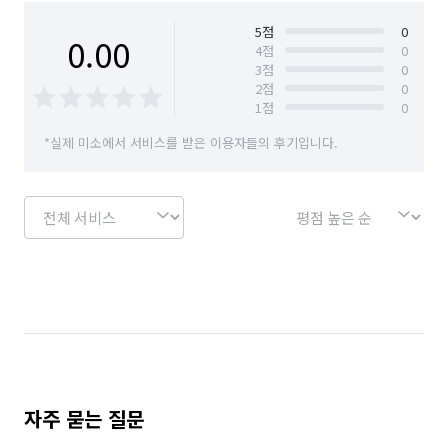
🏠 욕실

경기 안산시 상록구
경기 안성시
* 환풍구(탈거), 배수구, 천장, 벽타일, 수전, 욕조

5
점
0
0.00
4
점
0
* 샤워부스, 변기, 세면대, 붙박이장, 찌든 때 등 전체 청소 및 
3
점
0
경기 안양시 동안구
경기 안양시 만안구
살균소독

2
점
0
🏠베란다/ 다용도실

1
점
0
경기 양주시
경기 여주시
경기 오산시
* 외창을 제외한 내부창, 창틀, 방충망, 천정/벽면 먼지제거, 
*실제 미소에서 서비스를 받은 이용자들의 후기입니다.
타일바닥 세척 및 곰팡이와 찌든때 제거

경기 용인시 기흥구
경기 용인시 수지구
🏠현관

경기 용인시 처인구
경기 의왕시
경기 의정부시
* 신발장, 조명커버, 벽면, 바닥타일, 현관문 먼지제거

🏠기타(가전제품 등)

경기 이천시
경기 파주시
경기 평택시
* 상담 시 사전 협의 혹은 그외 청소범위는 고객 요청 사항에 따라 
경기 포천시
경기 하남시
경기 화성시
서울 강남구
서울 강동구
서울 강북구
서울 강서구
서울 관악구
서울 광진구
서울 구로구
서울 금천구
서울 노원구
자주 묻는 질문