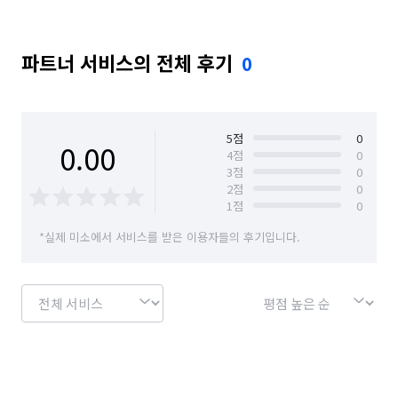
파트너 서비스의 전체 후기
0
5
점
0
0.00
4
점
0
3
점
0
2
점
0
1
점
0
*실제 미소에서 서비스를 받은 이용자들의 후기입니다.