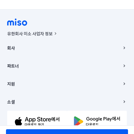
유한회사 미소 사업자 정보
사업자등록번호 : 291-87-00271 | 인허가번호 : 2016-3220163-14-5-
00019 |
회사
통신판매신고번호 : 2024-서울종로-1400(공정거래위원회 정보) |
대표이사 : CHING VICTOR COLUMBIA RHEE
회사소개
주소 | 본사: 서울특별시 종로구 율곡로 6(중학동, 트윈트리빌딩) B동 5층
채용
파트너
컨택센터 : 서울특별시 종로구 수송동 율곡로 24, 7층, 8층 미소
블로그
유한회사 미소는 통신판매중개자이며, 통신판매의 당사자가 아닙니다.
파트너 지원
상품, 상품정보, 거래에 관한 의무와 책임은 거래당사자에게 있습니다.
이사
지원
언론 보도 관련 문의:
contact@getmiso.com
이사 청소/입주 청소
대표번호: 1577-8808
고객센터
© 유한회사 미소. Miso, Inc. All Rights Reserved.
이용약관
소셜
개인정보처리방침
파트너 위치정보 이용약관
링크드인
문의하기
유튜브