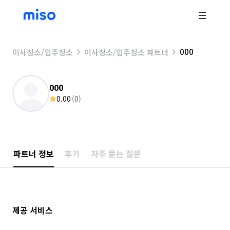
000
이사청소/입주청소
이사청소/입주청소 파트너
000
0.00
(
0
)
파트너 정보
후기
자주 묻는 질문
제공 서비스