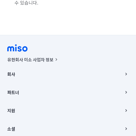
수 있습니다.
유한회사 미소 사업자 정보
사업자등록번호 : 291-87-00271 | 인허가번호 : 2016-3220163-14-5-
00019 |
회사
통신판매신고번호 : 2024-서울종로-1400(공정거래위원회 정보) |
대표이사 : CHING VICTOR COLUMBIA RHEE
회사소개
주소 | 본사: 서울특별시 종로구 율곡로 6(중학동, 트윈트리빌딩) B동 5층
채용
파트너
컨택센터 : 서울특별시 종로구 수송동 율곡로 24, 7층, 8층 미소
블로그
유한회사 미소는 통신판매중개자이며, 통신판매의 당사자가 아닙니다.
파트너 지원
상품, 상품정보, 거래에 관한 의무와 책임은 거래당사자에게 있습니다.
이사
지원
언론 보도 관련 문의:
contact@getmiso.com
이사 청소/입주 청소
대표번호: 1577-8808
고객센터
© 유한회사 미소. Miso, Inc. All Rights Reserved.
이용약관
소셜
개인정보처리방침