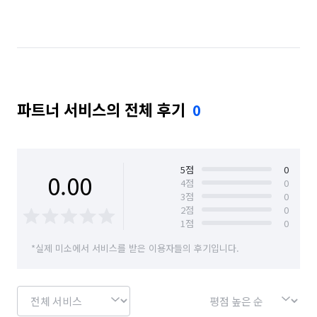
파트너 서비스의 전체 후기
0
5
점
0
0.00
4
점
0
3
점
0
2
점
0
1
점
0
*실제 미소에서 서비스를 받은 이용자들의 후기입니다.