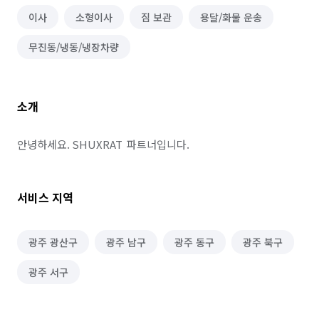
이사
소형이사
짐 보관
용달/화물 운송
무진동/냉동/냉장차량
소개
안녕하세요. SHUXRAT  파트너입니다.
서비스 지역
광주 광산구
광주 남구
광주 동구
광주 북구
광주 서구