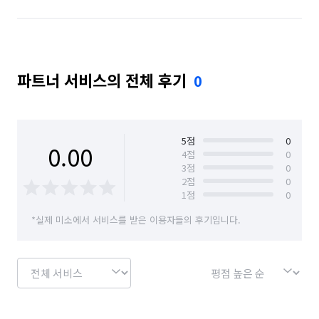
파트너 서비스의 전체 후기
0
5
점
0
0.00
4
점
0
3
점
0
2
점
0
1
점
0
*실제 미소에서 서비스를 받은 이용자들의 후기입니다.