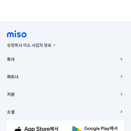
유한회사 미소 사업자 정보
사업자등록번호 : 291-87-00271 | 인허가번호 : 2016-3220163-14-5-
00019 |
회사
통신판매신고번호 : 2024-서울종로-1400(공정거래위원회 정보) |
대표이사 : CHING VICTOR COLUMBIA RHEE
회사소개
주소 | 본사: 서울특별시 종로구 율곡로 6(중학동, 트윈트리빌딩) B동 5층
채용
파트너
컨택센터 : 서울특별시 종로구 수송동 율곡로 24, 7층, 8층 미소
블로그
유한회사 미소는 통신판매중개자이며, 통신판매의 당사자가 아닙니다.
파트너 지원
상품, 상품정보, 거래에 관한 의무와 책임은 거래당사자에게 있습니다.
이사
지원
언론 보도 관련 문의:
contact@getmiso.com
이사 청소/입주 청소
대표번호: 1577-8808
고객센터
© 유한회사 미소. Miso, Inc. All Rights Reserved.
이용약관
소셜
개인정보처리방침
파트너 위치정보 이용약관
링크드인
문의하기
유튜브