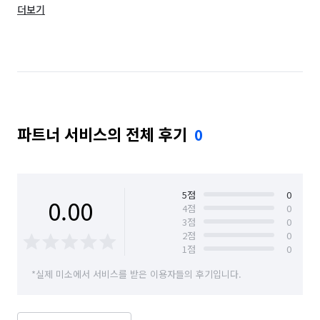
더보기
부산 연제구
부산 영도구
부산 해운대구
파트너 서비스의 전체 후기
0
5
점
0
0.00
4
점
0
3
점
0
2
점
0
1
점
0
*실제 미소에서 서비스를 받은 이용자들의 후기입니다.