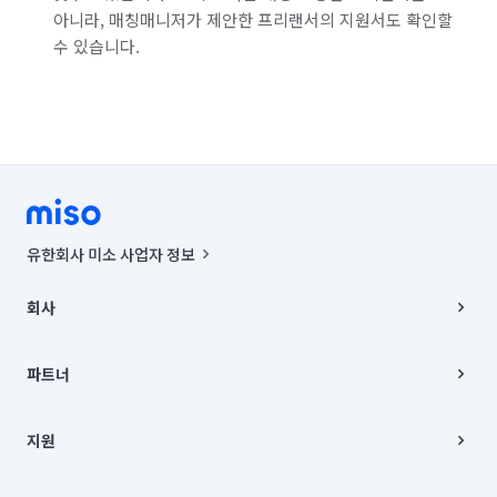
아니라, 매칭매니저가 제안한 프리랜서의 지원서도 확인할
수 있습니다.
유한회사 미소 사업자 정보
사업자등록번호 : 291-87-00271 | 인허가번호 : 2016-3220163-14-5-
00019 |
회사
통신판매신고번호 : 2024-서울종로-1400(공정거래위원회 정보) |
대표이사 : CHING VICTOR COLUMBIA RHEE
회사소개
주소 | 본사: 서울특별시 종로구 율곡로 6(중학동, 트윈트리빌딩) B동 5층
채용
파트너
컨택센터 : 서울특별시 종로구 수송동 율곡로 24, 7층, 8층 미소
블로그
유한회사 미소는 통신판매중개자이며, 통신판매의 당사자가 아닙니다.
파트너 지원
상품, 상품정보, 거래에 관한 의무와 책임은 거래당사자에게 있습니다.
이사
지원
언론 보도 관련 문의:
contact@getmiso.com
이사 청소/입주 청소
대표번호: 1577-8808
고객센터
© 유한회사 미소. Miso, Inc. All Rights Reserved.