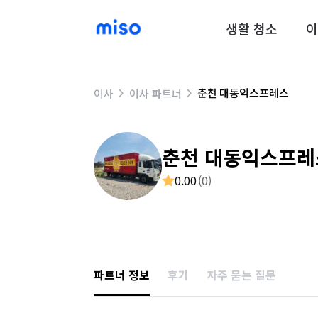
생활 청소
이
춘천 대동익스프레스
이사
이사 파트너
춘천 대동익스프레
0.00
(
0
)
파트너 정보
후기
자주 묻는 질문