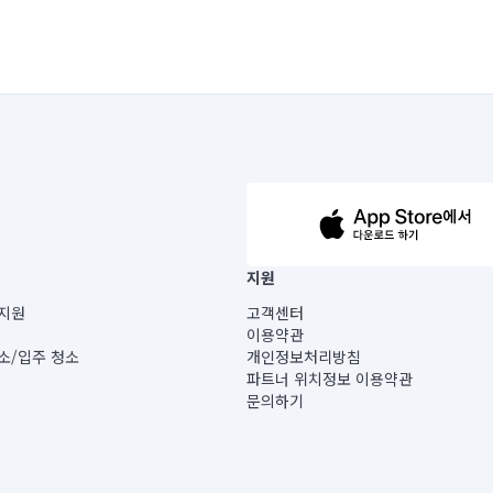
63-14-5-00019 |
지원
보) |
지원
고객센터
빌딩) B동 5층
이용약관
 미소
소/입주 청소
개인정보처리방침
 아닙니다.
파트너 위치정보 이용약관
게 있습니다.
문의하기