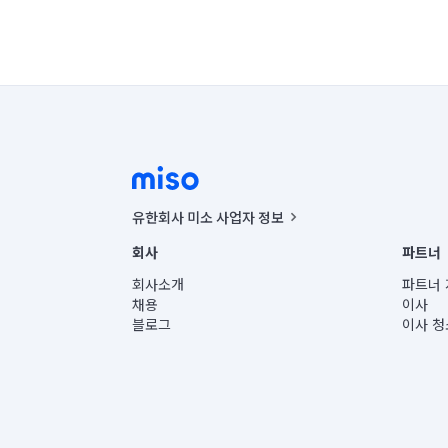
유한회사 미소 사업자 정보
사업자등록번호 : 291-87-00271 | 인허가번호 : 2016-32201
회사
파트너
통신판매신고번호 : 2024-서울종로-1400(공정거래위원회 정
대표이사 : CHING VICTOR COLUMBIA RHEE
회사소개
파트너 
주소 | 본사: 서울특별시 종로구 율곡로 6(중학동, 트윈트리
채용
이사
컨택센터 : 서울특별시 종로구 수송동 율곡로 24, 7층, 8층
블로그
이사 청
유한회사 미소는 통신판매중개자이며, 통신판매의 당사자가
상품, 상품정보, 거래에 관한 의무와 책임은 거래당사자에
언론 보도 관련 문의:
contact@getmiso.com
대표번호: 1577-8808
© 유한회사 미소. Miso, Inc. All Rights Reserved.