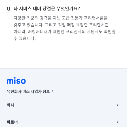
타 서비스 대비 장점은 무엇인가요?
다양한 직군의 경력을 지닌 고급 전문가 프리랜서풀을
갖추고 있습니다. 그리고 직접 매칭 요청한 프리랜서뿐
아니라, 매칭매니저가 제안한 프리랜서의 지원서도 확인할
수 있습니다.
유한회사 미소 사업자 정보
사업자등록번호 : 291-87-00271 | 인허가번호 : 2016-3220163-14-5-
00019 |
회사
통신판매신고번호 : 2024-서울종로-1400(공정거래위원회 정보) |
대표이사 : CHING VICTOR COLUMBIA RHEE
회사소개
주소 | 본사: 서울특별시 종로구 율곡로 6(중학동, 트윈트리빌딩) B동 5층
채용
파트너
컨택센터 : 서울특별시 종로구 수송동 율곡로 24, 7층, 8층 미소