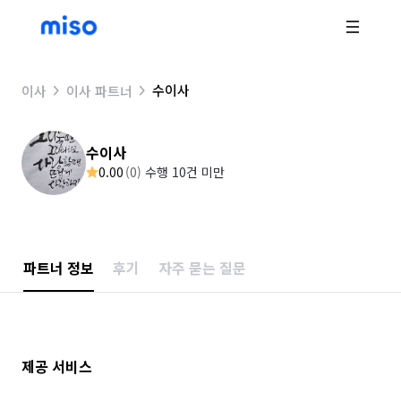
수이사
이사
이사 파트너
수이사
0.00
(
0
)
수행 10건 미만
파트너 정보
후기
자주 묻는 질문
제공 서비스