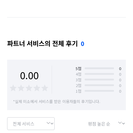
서울 강남구
서울 구로구
서울 동작구
서울 서초구
서울 성동구
서울 성북구
서울 양천구
서울 용산구
서울 은평구
파트너 서비스의 전체 후기
0
서울 중구
울산 동구
인천 계양구
인천 부평구
충남 당진시
충남 아산시
충남 천안시 동남구
충남 천안시 서북구
5
점
0
0.00
4
점
0
3
점
0
충남 홍성군
충북 제천시
경기 화성시 동탄구
2
점
0
1
점
0
경기 화성시 효행구
경기 화성시 만세구
*실제 미소에서 서비스를 받은 이용자들의 후기입니다.
경기 화성시 병점구