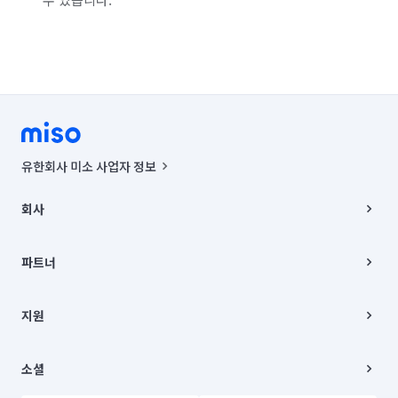
유한회사 미소 사업자 정보
사업자등록번호 : 291-87-00271 | 인허가번호 : 2016-3220163-14-5-
00019 |
회사
통신판매신고번호 : 2024-서울종로-1400(공정거래위원회 정보) |
대표이사 : CHING VICTOR COLUMBIA RHEE
회사소개
주소 | 본사: 서울특별시 종로구 율곡로 6(중학동, 트윈트리빌딩) B동 5층
채용
파트너
컨택센터 : 서울특별시 종로구 수송동 율곡로 24, 7층, 8층 미소
블로그
유한회사 미소는 통신판매중개자이며, 통신판매의 당사자가 아닙니다.
파트너 지원
상품, 상품정보, 거래에 관한 의무와 책임은 거래당사자에게 있습니다.
이사
지원
언론 보도 관련 문의:
contact@getmiso.com
이사 청소/입주 청소
대표번호: 1577-8808
고객센터
© 유한회사 미소. Miso, Inc. All Rights Reserved.
이용약관
소셜
개인정보처리방침