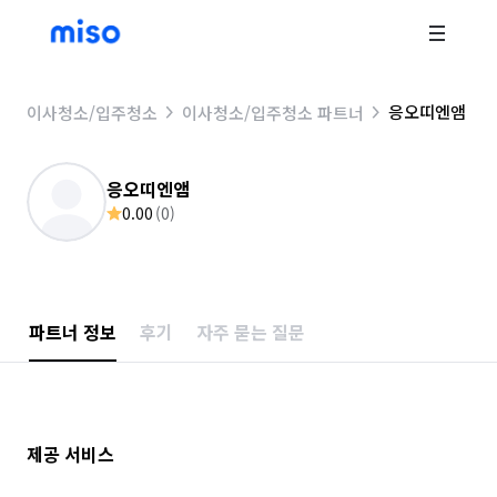
응오띠엔앰
이사청소/입주청소
이사청소/입주청소 파트너
응오띠엔앰
0.00
(
0
)
파트너 정보
후기
자주 묻는 질문
제공 서비스