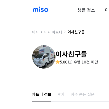
생활 청소
이
이사친구들
이사
이사 파트너
이사친구들
5.00
(
1
)
수행 10건 미만
파트너 정보
후기
자주 묻는 질문