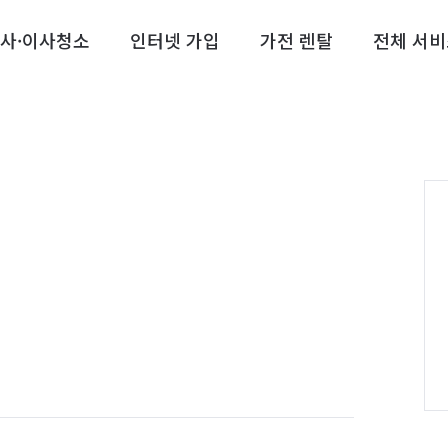
사·이사청소
인터넷 가입
가전 렌탈
전체 서비