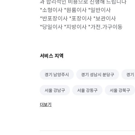
과 합리적인 비용으로 진행해 드립니다

*소형이사 *원룸이사 *일반이사

*반포장이사 *포장이사 *보관이사

*당일이사 *지방이사 *가전.가구이동
서비스 지역
경기 남양주시
경기 성남시 분당구
경기
서울 강남구
서울 강동구
서울 강북구
더보기
서울 도봉구
서울 동대문구
서울 동작구
서울 송파구
서울 은평구
서울 종로구