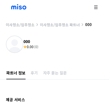
000
이사청소/입주청소
이사청소/입주청소 파트너
000
0.00
(
0
)
파트너 정보
후기
자주 묻는 질문
제공 서비스