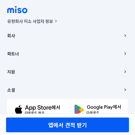
유한회사 미소 사업자 정보
사업자등록번호 : 291-87-00271 | 인허가번호 : 2016-3220163-14-5-
00019 |
회사
통신판매신고번호 : 2024-서울종로-1400(공정거래위원회 정보) |
대표이사 : CHING VICTOR COLUMBIA RHEE
회사소개
주소 | 본사: 서울특별시 종로구 율곡로 6(중학동, 트윈트리빌딩) B동 5층
채용
파트너
컨택센터 : 서울특별시 종로구 수송동 율곡로 24, 7층, 8층 미소
블로그
유한회사 미소는 통신판매중개자이며, 통신판매의 당사자가 아닙니다.
파트너 지원
상품, 상품정보, 거래에 관한 의무와 책임은 거래당사자에게 있습니다.
이사
지원
언론 보도 관련 문의:
contact@getmiso.com
이사 청소/입주 청소
대표번호: 1577-8808
고객센터
© 유한회사 미소. Miso, Inc. All Rights Reserved.
이용약관
소셜
개인정보처리방침
파트너 위치정보 이용약관
링크드인
문의하기
유튜브
앱에서 견적 받기