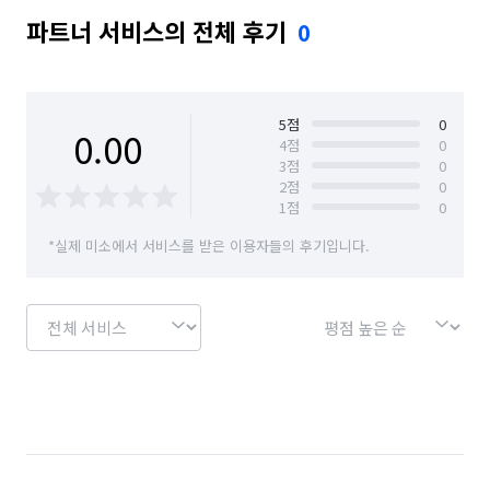
파트너 서비스의 전체 후기
0
5
점
0
0.00
4
점
0
3
점
0
2
점
0
1
점
0
*실제 미소에서 서비스를 받은 이용자들의 후기입니다.