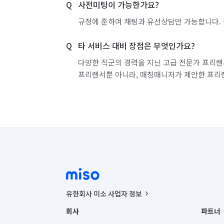
사전미팅이 가능한가요?
충북 진천군
충북 청주시 상당구
충북 
규정에 준하여 채팅과 유선상담만 가능합니다. 
충북 청주시 흥덕구
충북 충주시
경기 
타 서비스 대비 장점은 무엇인가요?
경기 부천시 오정구
경기 화성시 동탄구
다양한 직군의 경력을 지닌 고급 전문가 프리랜
프리랜서뿐 아니라, 매칭매니저가 제안한 프리
경기 화성시 병점구
유한회사 미소 사업자 정보
사업자등록번호 : 291-87-00271 | 인허가번호 : 2016-32201
회사
파트너
통신판매신고번호 : 2024-서울종로-1400(공정거래위원회 정