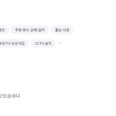
배선
주방 후드 교체/설치
줄눈 시공
넷/TV 신규가입
CCTV 설치
/보수
환풍기 교체/설치
하고있습네다