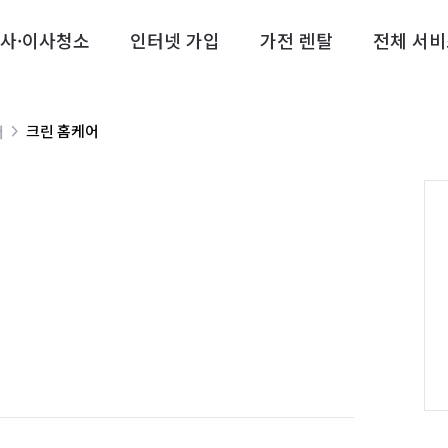
사·이사청소
인터넷 가입
가전 렌탈
전체 서비
크린 홈케어
너