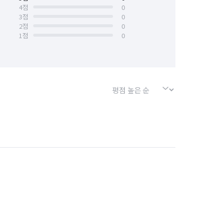
4
점
0
3
점
0
경기 의왕시
경기 의정부시
2
점
0
1
점
0
경기 포천시
경기 하남시
대전 서구
대전 유성구
대전 중구
충남 논산시
충남 당진시
충남 서천군
충남 아산시
천안시 서북구
충남 청양군
충북 단양군
충북 보은군
충북 제천시
충북 증평군