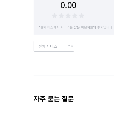
0.00
경기 용인시 수지구
경기 용인시 처인구
경기 이천시
경기 파주시
경기 평택시
*실제 미소에서 서비스를 받은 이용자들의 후기입니다.
경기 화성시
대전 대덕구
대전 동구
충남 계룡시
충남 공주시
충남 금산군
충남 보령시
충남 부여군
충남 서산시
충남 예산군
충남 천안시 동남구
충남 
충남 태안군
충남 홍성군
충북 괴산군
자주 묻는 질문
충북 영동군
충북 옥천군
충북 음성군