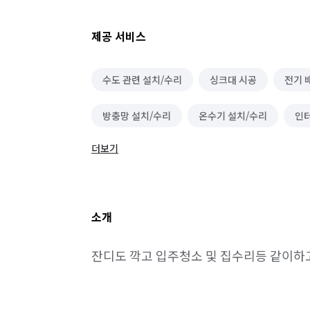
제공 서비스
수도 관련 설치/수리
싱크대 시공
전기 
방충망 설치/수리
온수기 설치/수리
인터
더보기
코킹 시공
이사청소/입주청소
간단 수리
나노코팅 시공
랜선 정리/설치
소개
잔디도 깍고 입주청소 및 집수리등 같이