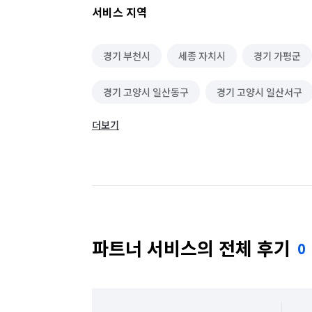
서비스 지역
경기 부천시
세종 자치시
경기 가평군
경기 고양시 일산동구
경기 고양시 일산서구
더보기
경기 광주시
경기 구리시
경기 군포시
경기 동두천시
경기 성남시 분당구
경기
경기 수원시 권선구
경기 수원시 영통구
경기 시흥시
경기 안산시 단원구
경기 
파트너 서비스의 전체 후기
0
경기 안양시 동안구
경기 안양시 만안구
경기 여주시
경기 연천군
경기 오산시