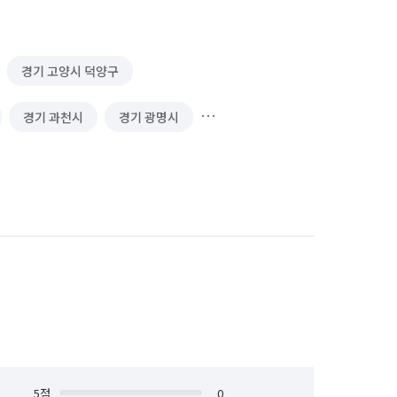
경기 고양시 덕양구
경기 과천시
경기 광명시
경기 김포시
경기 남양주시
 성남시 수정구
경기 성남시 중원구
경기 수원시 장안구
경기 수원시 팔달구
안산시 상록구
경기 안성시
경기 양주시
경기 양평군
경기 용인시 기흥구
5
점
0