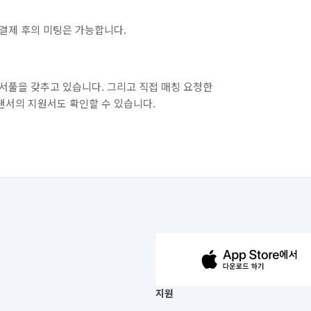
청주시 서원구
충북 청주시 청원구
결제 후의 미팅은 가능합니다.
부천시 소사구
경기 부천시 원미구
경기 화성시 효행구
경기 화성시 만세구
서풀을 갖추고 있습니다. 그리고 직접 매칭 요청한
랜서의 지원서도 확인할 수 있습니다.
63-14-5-00019 |
지원
보) |