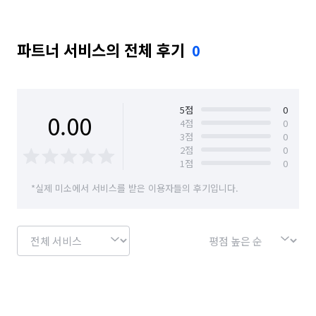
파트너 서비스의 전체 후기
0
5
점
0
0.00
4
점
0
3
점
0
2
점
0
1
점
0
*실제 미소에서 서비스를 받은 이용자들의 후기입니다.