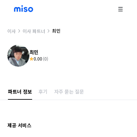
최민
이사
이사 파트너
최민
0.00
(
0
)
파트너 정보
후기
자주 묻는 질문
제공 서비스