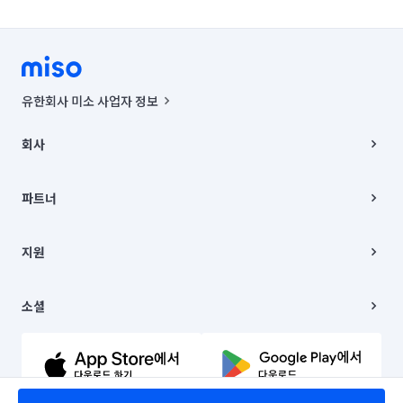
유한회사 미소 사업자 정보
사업자등록번호 : 291-87-00271 | 인허가번호 : 2016-3220163-14-5-
00019 |
회사
통신판매신고번호 : 2024-서울종로-1400(공정거래위원회 정보) |
대표이사 : CHING VICTOR COLUMBIA RHEE
회사소개
주소 | 본사: 서울특별시 종로구 율곡로 6(중학동, 트윈트리빌딩) B동 5층
채용
파트너
컨택센터 : 서울특별시 종로구 수송동 율곡로 24, 7층, 8층 미소
블로그
유한회사 미소는 통신판매중개자이며, 통신판매의 당사자가 아닙니다.
파트너 지원
상품, 상품정보, 거래에 관한 의무와 책임은 거래당사자에게 있습니다.
이사
지원
언론 보도 관련 문의:
contact@getmiso.com
이사 청소/입주 청소
대표번호: 1577-8808
고객센터
© 유한회사 미소. Miso, Inc. All Rights Reserved.
이용약관
소셜
개인정보처리방침
파트너 위치정보 이용약관
링크드인
문의하기
유튜브