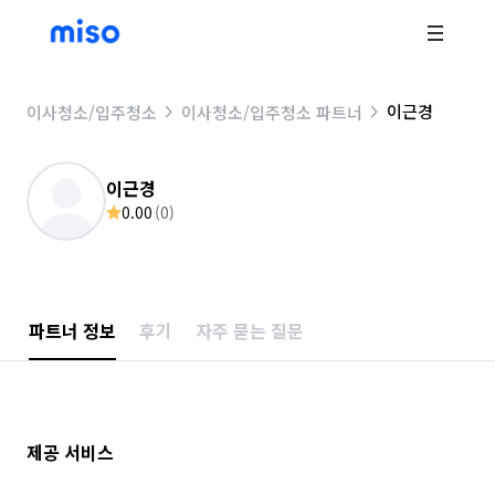
이근경
이사청소/입주청소
이사청소/입주청소 파트너
이근경
0.00
(
0
)
파트너 정보
후기
자주 묻는 질문
제공 서비스