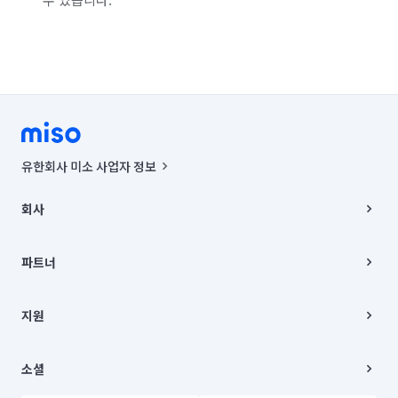
유한회사 미소 사업자 정보
사업자등록번호 : 291-87-00271 | 인허가번호 : 2016-3220163-14-5-
00019 |
회사
통신판매신고번호 : 2024-서울종로-1400(공정거래위원회 정보) |
대표이사 : CHING VICTOR COLUMBIA RHEE
회사소개
주소 | 본사: 서울특별시 종로구 율곡로 6(중학동, 트윈트리빌딩) B동 5층
채용
파트너
컨택센터 : 서울특별시 종로구 수송동 율곡로 24, 7층, 8층 미소
블로그
유한회사 미소는 통신판매중개자이며, 통신판매의 당사자가 아닙니다.
파트너 지원
상품, 상품정보, 거래에 관한 의무와 책임은 거래당사자에게 있습니다.
이사
지원
언론 보도 관련 문의:
contact@getmiso.com
이사 청소/입주 청소
대표번호: 1577-8808
고객센터
© 유한회사 미소. Miso, Inc. All Rights Reserved.
이용약관
소셜
개인정보처리방침