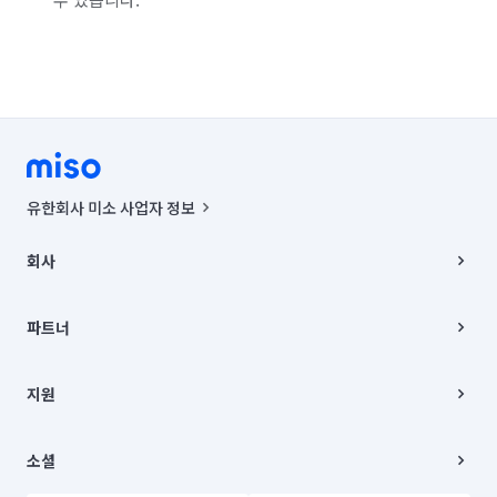
인천 부평구
인천 서구
충북 청주시 흥덕구
경기 부천시 오정구
경기 화성시 동탄구
경기 화성시 효행구
경기 화성시 만세구
경기 화성시 병점구
유한회사 미소 사업자 정보
사업자등록번호 : 291-87-00271 | 인허가번호 : 2016-3220163-14-5-
00019 |
회사
통신판매신고번호 : 2024-서울종로-1400(공정거래위원회 정보) |
대표이사 : CHING VICTOR COLUMBIA RHEE
회사소개
주소 | 본사: 서울특별시 종로구 율곡로 6(중학동, 트윈트리빌딩) B동 5층
채용
파트너
컨택센터 : 서울특별시 종로구 수송동 율곡로 24, 7층, 8층 미소
블로그
유한회사 미소는 통신판매중개자이며, 통신판매의 당사자가 아닙니다.
파트너 지원
상품, 상품정보, 거래에 관한 의무와 책임은 거래당사자에게 있습니다.
이사
지원
언론 보도 관련 문의:
contact@getmiso.com
이사 청소/입주 청소
대표번호: 1577-8808
고객센터
© 유한회사 미소. Miso, Inc. All Rights Reserved.
이용약관
소셜
개인정보처리방침