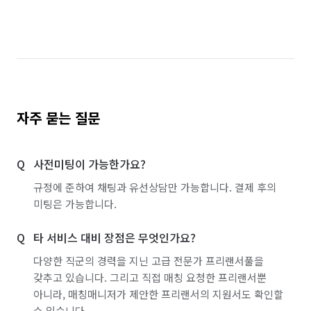
경기 화성시
경남 통영시
서울 강남구
서울 강동구
서울 강북구
서울 강서구
서울 관악구
서울 광진구
서울 구로구
서울 금천구
서울 노원구
서울 도봉구
자주 묻는 질문
서울 동대문구
서울 동작구
서울 마포구
사전미팅이 가능한가요?
서울 서대문구
서울 서초구
서울 성동구
규정에 준하여 채팅과 유선상담만 가능합니다. 결제 후의
서울 성북구
서울 송파구
서울 양천구
미팅은 가능합니다.
서울 영등포구
서울 용산구
서울 은평구
타 서비스 대비 장점은 무엇인가요?
서울 종로구
서울 중구
서울 중랑구
다양한 직군의 경력을 지닌 고급 전문가 프리랜서풀을
갖추고 있습니다. 그리고 직접 매칭 요청한 프리랜서뿐
인천 계양구
인천 남동구
인천 동구
아니라, 매칭매니저가 제안한 프리랜서의 지원서도 확인할
수 있습니다.