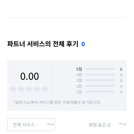
경기 광주시
경기 구리시
경기 군포시
경기 김포시
경기 남양주시
경기 성남시 분당구
경기 성남시 수정구
경기 성남시 중원구
파트너 서비스의 전체 후기
0
경기 수원시 권선구
경기 수원시 영통구
경기 수원시 장안구
경기 수원시 팔달구
경기 시흥시
경기 안산시 단원구
5
점
0
0.00
4
점
0
3
점
0
경기 안산시 상록구
경기 안양시 동안구
2
점
0
1
점
0
경기 안양시 만안구
경기 양평군
*실제 미소에서 서비스를 받은 이용자들의 후기입니다.
경기 용인시 기흥구
경기 용인시 수지구
경기 용인시 처인구
경기 의왕시
경기 의정부시
경기 파주시
경기 평택시
경기 하남시