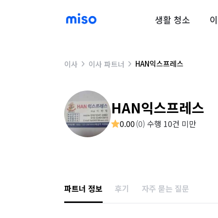
생활 청소
이
HAN익스프레스
이사
이사 파트너
HAN익스프레스
0.00
(
0
)
수행 10건 미만
파트너 정보
후기
자주 묻는 질문