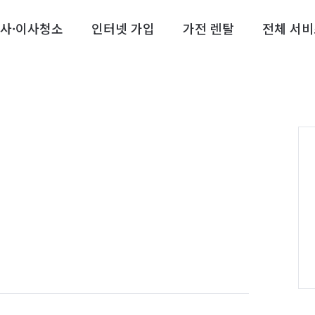
사·이사청소
인터넷 가입
가전 렌탈
전체 서비