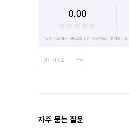
경기 이천시
경기 파주시
경기 평택시
0.00
서울 강서구
서울 관악구
서울 구로구
서울 마포구
서울 서대문구
서울 서초구
*실제 미소에서 서비스를 받은 이용자들의 후기입니다.
서울 영등포구
서울 용산구
서울 은평구
인천 남구
인천 남동구
인천 동구
인천 옹진군
인천 중구
경기 부천시 소
경기 부천시 오정구
경기 화성시 동탄구
경기 화성시 병점구
자주 묻는 질문