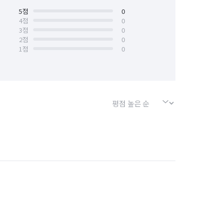
경기 화성시
5
점
서울 강남구
0
4
점
0
3
점
0
서울 금천구
서울 동작구
2
점
0
1
점
0
서울 성북구
서울 양천구
서울 종로구
인천 계양구
인천 부평구
인천 서구
인천 연수구
사구
경기 부천시 원미구
경기 화성시 효행구
경기 화성시 만세구