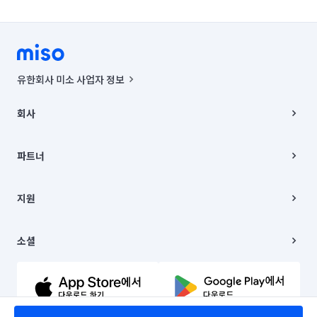
유한회사 미소 사업자 정보
사업자등록번호 : 291-87-00271 | 인허가번호 : 2016-3220163-14-5-
00019 |
회사
통신판매신고번호 : 2024-서울종로-1400(공정거래위원회 정보) |
대표이사 : CHING VICTOR COLUMBIA RHEE
회사소개
주소 | 본사: 서울특별시 종로구 율곡로 6(중학동, 트윈트리빌딩) B동 5층
채용
파트너
컨택센터 : 서울특별시 종로구 수송동 율곡로 24, 7층, 8층 미소
블로그
유한회사 미소는 통신판매중개자이며, 통신판매의 당사자가 아닙니다.
파트너 지원
상품, 상품정보, 거래에 관한 의무와 책임은 거래당사자에게 있습니다.
이사
지원
언론 보도 관련 문의:
contact@getmiso.com
이사 청소/입주 청소
대표번호: 1577-8808
고객센터
© 유한회사 미소. Miso, Inc. All Rights Reserved.
이용약관
소셜
개인정보처리방침
파트너 위치정보 이용약관
링크드인
문의하기
유튜브