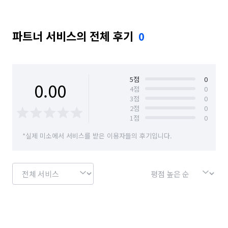
파트너 서비스의 전체 후기
0
5
점
0
0.00
4
점
0
3
점
0
2
점
0
1
점
0
*실제 미소에서 서비스를 받은 이용자들의 후기입니다.