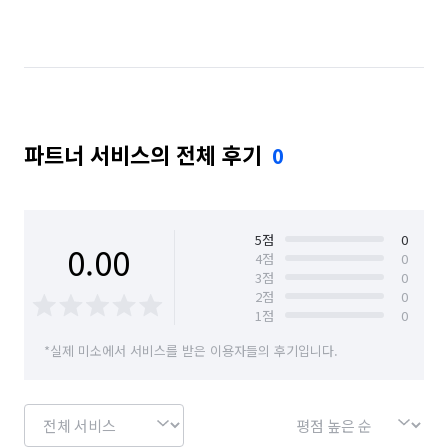
파트너 서비스의 전체 후기
0
5
점
0
0.00
4
점
0
3
점
0
2
점
0
1
점
0
*실제 미소에서 서비스를 받은 이용자들의 후기입니다.