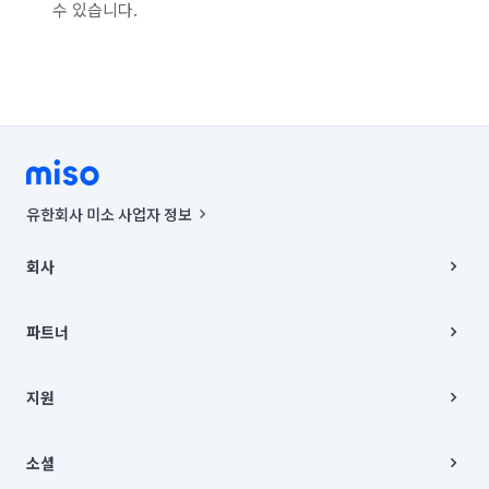
수 있습니다.
유한회사 미소 사업자 정보
사업자등록번호 : 291-87-00271 | 인허가번호 : 2016-3220163-14-5-
00019 |
회사
통신판매신고번호 : 2024-서울종로-1400(공정거래위원회 정보) |
대표이사 : CHING VICTOR COLUMBIA RHEE
회사소개
주소 | 본사: 서울특별시 종로구 율곡로 6(중학동, 트윈트리빌딩) B동 5층
채용
파트너
컨택센터 : 서울특별시 종로구 수송동 율곡로 24, 7층, 8층 미소
블로그
유한회사 미소는 통신판매중개자이며, 통신판매의 당사자가 아닙니다.
파트너 지원
상품, 상품정보, 거래에 관한 의무와 책임은 거래당사자에게 있습니다.
이사
지원
언론 보도 관련 문의:
contact@getmiso.com
이사 청소/입주 청소
대표번호: 1577-8808
고객센터
© 유한회사 미소. Miso, Inc. All Rights Reserved.
이용약관
소셜
개인정보처리방침