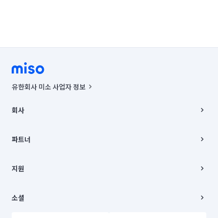
유한회사 미소 사업자 정보
사업자등록번호 : 291-87-00271 | 인허가번호 : 2016-3220163-14-5-
00019 |
회사
통신판매신고번호 : 2024-서울종로-1400(공정거래위원회 정보) |
대표이사 : CHING VICTOR COLUMBIA RHEE
회사소개
주소 | 본사: 서울특별시 종로구 율곡로 6(중학동, 트윈트리빌딩) B동 5층
채용
파트너
컨택센터 : 서울특별시 종로구 수송동 율곡로 24, 7층, 8층 미소
블로그
유한회사 미소는 통신판매중개자이며, 통신판매의 당사자가 아닙니다.
파트너 지원
상품, 상품정보, 거래에 관한 의무와 책임은 거래당사자에게 있습니다.
이사
지원
언론 보도 관련 문의:
contact@getmiso.com
이사 청소/입주 청소
대표번호: 1577-8808
고객센터
© 유한회사 미소. Miso, Inc. All Rights Reserved.
이용약관
소셜
개인정보처리방침
파트너 위치정보 이용약관
링크드인