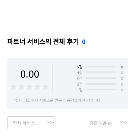
파트너 서비스의 전체 후기
0
5
점
0
0.00
4
점
0
3
점
0
2
점
0
1
점
0
*실제 미소에서 서비스를 받은 이용자들의 후기입니다.