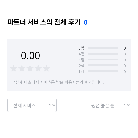
파트너 서비스의 전체 후기
0
5
점
0
0.00
4
점
0
3
점
0
2
점
0
1
점
0
*실제 미소에서 서비스를 받은 이용자들의 후기입니다.