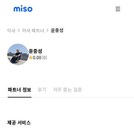
윤중성
이사
이사 파트너
윤중성
0.00
(
0
)
파트너 정보
후기
자주 묻는 질문
제공 서비스