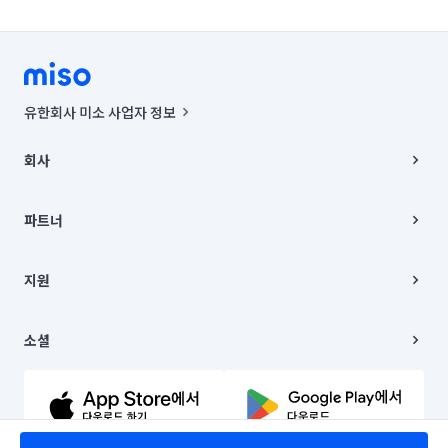
유한회사 미소 사업자 정보
사업자등록번호 : 291-87-00271 | 인허가번호 : 2016-3220163-14-5-
00019 |
회사
통신판매신고번호 : 2024-서울종로-1400(공정거래위원회 정보) |
대표이사 : CHING VICTOR COLUMBIA RHEE
회사소개
주소 | 본사: 서울특별시 종로구 율곡로 6(중학동, 트윈트리빌딩) B동 5층
채용
파트너
컨택센터 : 서울특별시 종로구 수송동 율곡로 24, 7층, 8층 미소
블로그
유한회사 미소는 통신판매중개자이며, 통신판매의 당사자가 아닙니다.
파트너 지원
상품, 상품정보, 거래에 관한 의무와 책임은 거래당사자에게 있습니다.
이사
지원
언론 보도 관련 문의:
contact@getmiso.com
이사 청소/입주 청소
대표번호: 1577-8808
고객센터
© 유한회사 미소. Miso, Inc. All Rights Reserved.
이용약관
소셜
개인정보처리방침
파트너 위치정보 이용약관
링크드인
문의하기
유튜브