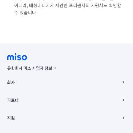
아니라, 매칭매니저가 제안한 프리랜서의 지원서도 확인할
수 있습니다.
유한회사 미소 사업자 정보
사업자등록번호 : 291-87-00271 | 인허가번호 : 2016-3220163-14-5-
00019 |
회사
통신판매신고번호 : 2024-서울종로-1400(공정거래위원회 정보) |
대표이사 : CHING VICTOR COLUMBIA RHEE
회사소개
주소 | 본사: 서울특별시 종로구 율곡로 6(중학동, 트윈트리빌딩) B동 5층
채용
파트너
컨택센터 : 서울특별시 종로구 수송동 율곡로 24, 7층, 8층 미소
블로그
유한회사 미소는 통신판매중개자이며, 통신판매의 당사자가 아닙니다.
파트너 지원
상품, 상품정보, 거래에 관한 의무와 책임은 거래당사자에게 있습니다.
이사
지원
언론 보도 관련 문의:
contact@getmiso.com
이사 청소/입주 청소
대표번호: 1577-8808
고객센터
© 유한회사 미소. Miso, Inc. All Rights Reserved.