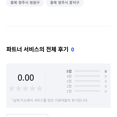
충북 청주시 청원구
충북 청주시 흥덕구
대형천막 시공
그물망 설치 (안전망/스포츠망 등)
체육시설/운동기구 설치
집 인테리어
실외기 청소
베란다/발코니 확장
주방 후드 교체/설치
가구 이동/재배치
파트너 서비스의 전체 후기
0
5
점
0
0.00
4
점
0
3
점
0
2
점
0
1
점
0
*실제 미소에서 서비스를 받은 이용자들의 후기입니다.