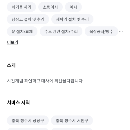
폐기물 처리
소형이사
이사
냉장고 설치 및 수리
세탁기 설치 및 수리
문 설치/교체
수도 관련 설치/수리
옥상공사/방수
더보기
물탱크/저수조 청소
건물 내부/외부 청소
싱크대 시공
에어컨 설치/철거
소개
인터넷/TV 신규가입
철거
조명 인테리어
벽걸이 TV 설치/수리
방충망 설치/수리
시간개념 확실하고 매사에 최선을다합니다
온수기 설치/수리
샷시 설치/수리
배관 청소
서비스 지역
주택 리모델링
대문자바라 설치
가구 조립/설치
가구 청소
태양광발전/패널 설치
랜선 정리/설치
충북 청주시 상당구
충북 청주시 서원구
소방설비 설치 및 수리
환풍기 교체/설치
조경 공사