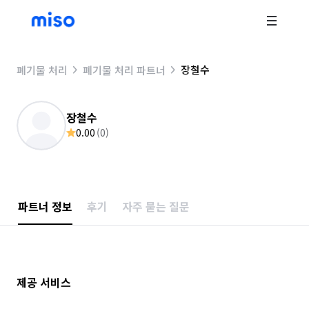
장철수
폐기물 처리
폐기물 처리 파트너
장철수
0.00
(
0
)
파트너 정보
후기
자주 묻는 질문
제공 서비스